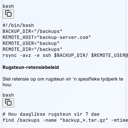
bash
#!/bin/bash

BACKUP_DIR="/backups"

REMOTE_HOST="backup-server.com"

REMOTE_USER="backup"

REMOTE_DIR="/backups"

rsync -avz -e ssh $BACKUP_DIR/ $REMOTE_USER
Rugsteun-retensiebeleid
Stel retensie op om rugsteun vir 'n spesifieke tydperk te
hou:
bash
# Hou daaglikse rugsteun vir 7 dae

find /backups -name "backup_*.tar.gz" -mtime