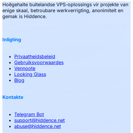
Hoëgehalte buitelandse VPS-oplossings vir projekte van
enige skaal, betroubare werkverrigting, anonimiteit en
gemak is Hiddence.
Inligting
Privaatheidsbeleid
Gebruiksvoorwaardes
Vennoote
Looking Glass
Blog
Kontakte
Telegram Bot
support
@
hiddence.net
abuse
@
hiddence.net