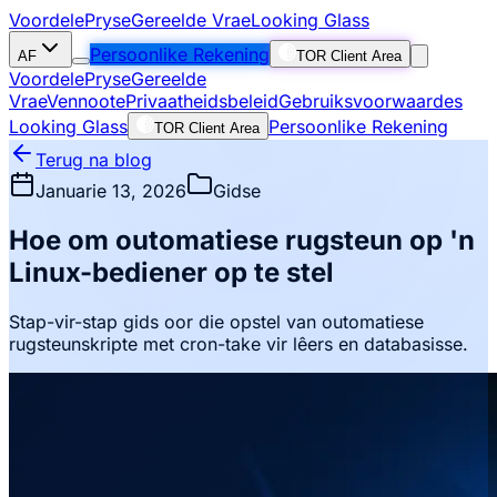
Voordele
Pryse
Gereelde Vrae
Looking Glass
Persoonlike Rekening
AF
TOR Client Area
Voordele
Pryse
Gereelde
Vrae
Vennoote
Privaatheidsbeleid
Gebruiksvoorwaardes
Looking Glass
Persoonlike Rekening
TOR Client Area
Terug na blog
Januarie 13, 2026
Gidse
Hoe om outomatiese rugsteun op 'n
Linux-bediener op te stel
Stap-vir-stap gids oor die opstel van outomatiese
rugsteunskripte met cron-take vir lêers en databasisse.