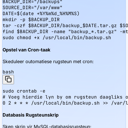
BACKUP_DIR="/backups"

SOURCE_DIR="/var/www"

DATE=$(date +%Y%m%d_%H%M%S)

mkdir -p $BACKUP_DIR

tar -czf $BACKUP_DIR/backup_$DATE.tar.gz $SO
find $BACKUP_DIR -name "backup_*.tar.gz" -mt
sudo chmod +x /usr/local/bin/backup.sh
Opstel van Cron-taak
Skeduleer outomatiese rugsteun met cron:
bash
sudo crontab -e

# Voeg hierdie lyn by om rugsteun daagliks o
0 2 * * * /usr/local/bin/backup.sh >> /var/
Databasis Rugsteunskrip
Skep skrip vir MySQL-databasisrugsteun: