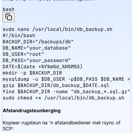
bash
sudo nano /usr/local/bin/db_backup.sh

#!/bin/bash

BACKUP_DIR="/backups/db"

DB_NAME="your_database"

DB_USER="root"

DB_PASS="your_password"

DATE=$(date +%Y%m%d_%H%M%S)

mkdir -p $BACKUP_DIR

mysqldump -u $DB_USER -p$DB_PASS $DB_NAME > 
gzip $BACKUP_DIR/db_backup_$DATE.sql

find $BACKUP_DIR -name "db_backup_*.sql.gz" 
sudo chmod +x /usr/local/bin/db_backup.sh
Afstandrugsteunberging
Kopieer rugsteun na 'n afstandbediener met rsync of
SCP: