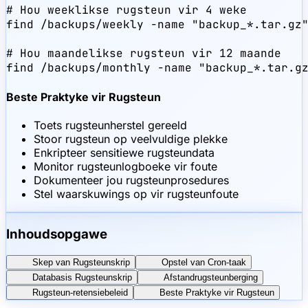
# Hou weeklikse rugsteun vir 4 weke

find /backups/weekly -name "backup_*.tar.gz"
# Hou maandelikse rugsteun vir 12 maande

find /backups/monthly -name "backup_*.tar.g
Beste Praktyke vir Rugsteun
Toets rugsteunherstel gereeld
Stoor rugsteun op veelvuldige plekke
Enkripteer sensitiewe rugsteundata
Monitor rugsteunlogboeke vir foute
Dokumenteer jou rugsteunprosedures
Stel waarskuwings op vir rugsteunfoute
Inhoudsopgawe
Skep van Rugsteunskrip
Opstel van Cron-taak
Databasis Rugsteunskrip
Afstandrugsteunberging
Rugsteun-retensiebeleid
Beste Praktyke vir Rugsteun