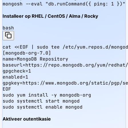
mongosh --eval "db.runCommand({ ping: 1 })"
Installeer op RHEL / CentOS / Alma / Rocky
bash
cat <<EOF | sudo tee /etc/yum.repos.d/mongod
[mongodb-org-7.0]

name=MongoDB Repository

baseurl=https://repo.mongodb.org/yum/redhat/
gpgcheck=1

enabled=1

gpgkey=https://www.mongodb.org/static/pgp/se
EOF

sudo yum install -y mongodb-org

sudo systemctl start mongod

sudo systemctl enable mongod
Aktiveer outentikasie