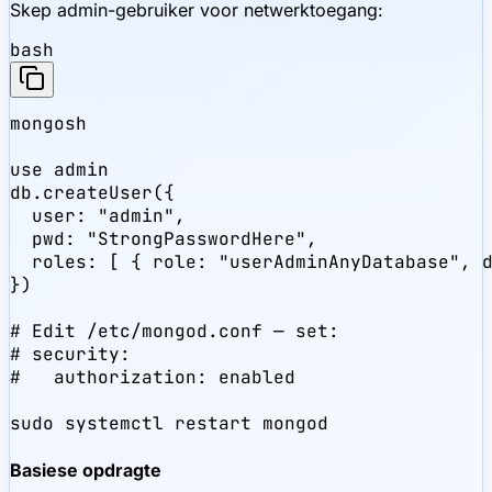
Skep admin-gebruiker voor netwerktoegang:
bash
mongosh

use admin

db.createUser({

  user: "admin",

  pwd: "StrongPasswordHere",

  roles: [ { role: "userAdminAnyDatabase", d
})

# Edit /etc/mongod.conf — set:

# security:

#   authorization: enabled

sudo systemctl restart mongod
Basiese opdragte