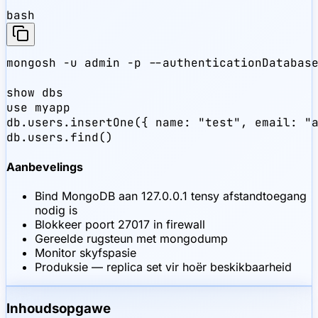
bash
mongosh -u admin -p --authenticationDatabase
show dbs

use myapp

db.users.insertOne({ name: "test", email: "a
db.users.find()
Aanbevelings
Bind MongoDB aan 127.0.0.1 tensy afstandtoegang
nodig is
Blokkeer poort 27017 in firewall
Gereelde rugsteun met mongodump
Monitor skyfspasie
Produksie — replica set vir hoër beskikbaarheid
Inhoudsopgawe