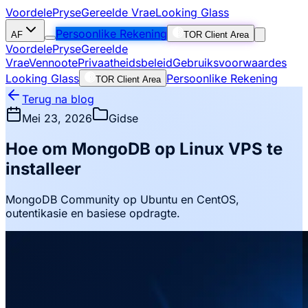
Voordele
Pryse
Gereelde Vrae
Looking Glass
Persoonlike Rekening
AF
TOR Client Area
Voordele
Pryse
Gereelde
Vrae
Vennoote
Privaatheidsbeleid
Gebruiksvoorwaardes
Looking Glass
Persoonlike Rekening
TOR Client Area
Terug na blog
Mei 23, 2026
Gidse
Hoe om MongoDB op Linux VPS te
installeer
MongoDB Community op Ubuntu en CentOS,
outentikasie en basiese opdragte.