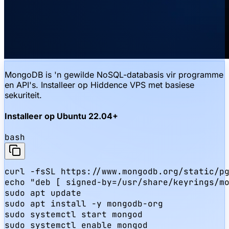
MongoDB is 'n gewilde NoSQL-databasis vir programme
en API's. Installeer op Hiddence VPS met basiese
sekuriteit.
Installeer op Ubuntu 22.04+
bash
curl -fsSL https://www.mongodb.org/static/pg
echo "deb [ signed-by=/usr/share/keyrings/mo
sudo apt update

sudo apt install -y mongodb-org

sudo systemctl start mongod

sudo systemctl enable mongod
