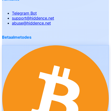
Telegram Bot
support
@
hiddence.net
abuse
@
hiddence.net
Betaalmetodes