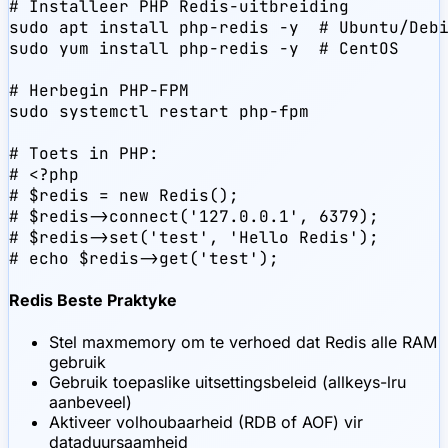
# Installeer PHP Redis-uitbreiding

sudo apt install php-redis -y  # Ubuntu/Debi
sudo yum install php-redis -y  # CentOS

# Herbegin PHP-FPM

sudo systemctl restart php-fpm

# Toets in PHP:

# <?php

# $redis = new Redis();

# $redis->connect('127.0.0.1', 6379);

# $redis->set('test', 'Hello Redis');

# echo $redis->get('test');
Redis Beste Praktyke
Stel maxmemory om te verhoed dat Redis alle RAM
gebruik
Gebruik toepaslike uitsettingsbeleid (allkeys-lru
aanbeveel)
Aktiveer volhoubaarheid (RDB of AOF) vir
dataduursaamheid