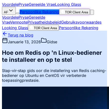
Voordele
Pryse
Gereelde Vrae
Looking Glass
Persoonlike Rekening
AF
TOR Client Area
Voordele
Pryse
Gereelde
Vrae
Vennoote
Privaatheidsbeleid
Gebruiksvoorwaardes
Looking Glass
Persoonlike Rekening
TOR Client Area
Terug na blog
Januarie 13, 2026
Gidse
Hoe om Redis op 'n Linux-bediener
te installeer en op te stel
Stap-vir-stap gids oor die installering van Redis caching-
bediener op Ubuntu en CentOS vir verbeterde
toepassingprestasie.