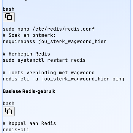
bash
sudo nano /etc/redis/redis.conf

# Soek en ontmerk:

requirepass jou_sterk_wagwoord_hier

# Herbegin Redis

sudo systemctl restart redis

# Toets verbinding met wagwoord

redis-cli -a jou_sterk_wagwoord_hier ping
Basiese Redis-gebruik
bash
# Koppel aan Redis

redis-cli
