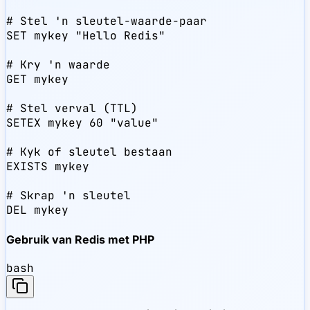
# Stel 'n sleutel-waarde-paar

SET mykey "Hello Redis"

# Kry 'n waarde

GET mykey

# Stel verval (TTL)

SETEX mykey 60 "value"

# Kyk of sleutel bestaan

EXISTS mykey

# Skrap 'n sleutel

DEL mykey
Gebruik van Redis met PHP
bash