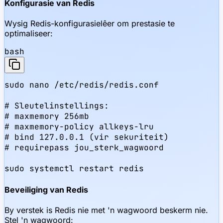
Konfigurasie van Redis
Wysig Redis-konfigurasielêer om prestasie te
optimaliseer:
bash
sudo nano /etc/redis/redis.conf

# Sleutelinstellings:

# maxmemory 256mb

# maxmemory-policy allkeys-lru

# bind 127.0.0.1 (vir sekuriteit)

# requirepass jou_sterk_wagwoord

sudo systemctl restart redis
Beveiliging van Redis
By verstek is Redis nie met 'n wagwoord beskerm nie.
Stel 'n wagwoord: