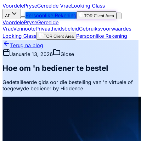
Voordele
Pryse
Gereelde Vrae
Looking Glass
Persoonlike Rekening
AF
TOR Client Area
Voordele
Pryse
Gereelde
Vrae
Vennoote
Privaatheidsbeleid
Gebruiksvoorwaardes
Looking Glass
Persoonlike Rekening
TOR Client Area
Terug na blog
Januarie 13, 2026
Gidse
Hoe om 'n bediener te bestel
Gedetailleerde gids oor die bestelling van 'n virtuele of
toegewyde bediener by Hiddence.