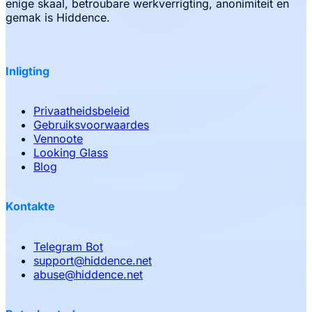
enige skaal, betroubare werkverrigting, anonimiteit en
gemak is Hiddence.
Inligting
Privaatheidsbeleid
Gebruiksvoorwaardes
Vennoote
Looking Glass
Blog
Kontakte
Telegram Bot
support
@
hiddence.net
abuse
@
hiddence.net