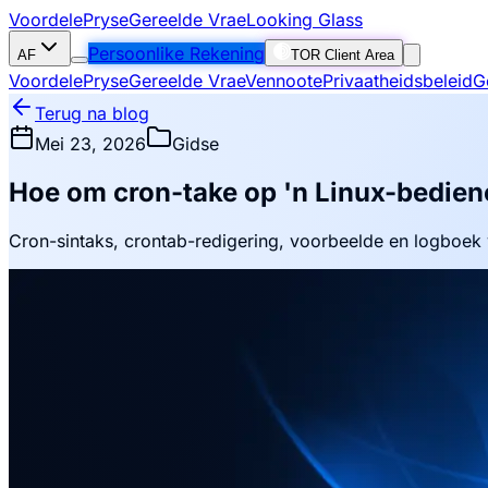
Voordele
Pryse
Gereelde Vrae
Looking Glass
Persoonlike Rekening
AF
TOR Client Area
Voordele
Pryse
Gereelde Vrae
Vennoote
Privaatheidsbeleid
G
Terug na blog
Mei 23, 2026
Gidse
Hoe om cron-take op 'n Linux-bediene
Cron-sintaks, crontab-redigering, voorbeelde en logboek 