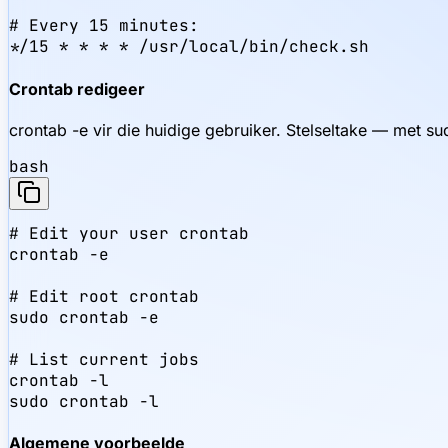
# Every 15 minutes:

*/15 * * * * /usr/local/bin/check.sh
Crontab redigeer
crontab -e vir die huidige gebruiker. Stelseltake — met su
bash
# Edit your user crontab

crontab -e

# Edit root crontab

sudo crontab -e

# List current jobs

crontab -l

sudo crontab -l
Algemene voorbeelde