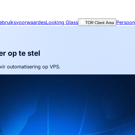
ebruiksvoorwaardes
Looking Glass
Persoon
TOR Client Area
r op te stel
vir outomatisering op VPS.