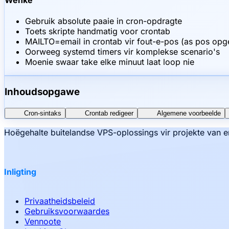
Wenke
Gebruik absolute paaie in cron-opdragte
Toets skripte handmatig voor crontab
MAILTO=email in crontab vir fout-e-pos (as pos opge
Oorweeg systemd timers vir komplekse scenario's
Moenie swaar take elke minuut laat loop nie
Inhoudsopgawe
Cron-sintaks
Crontab redigeer
Algemene voorbeelde
Hoëgehalte buitelandse VPS-oplossings vir projekte van e
Inligting
Privaatheidsbeleid
Gebruiksvoorwaardes
Vennoote