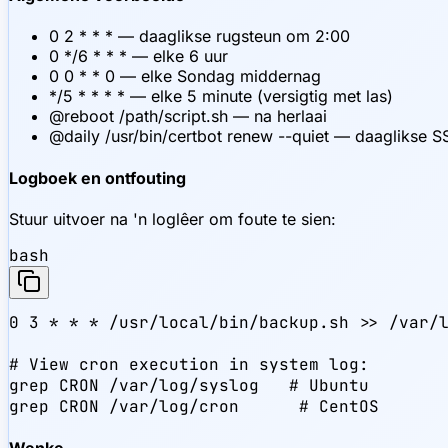
0 2 * * * — daaglikse rugsteun om 2:00
0 */6 * * * — elke 6 uur
0 0 * * 0 — elke Sondag middernag
*/5 * * * * — elke 5 minute (versigtig met las)
@reboot /path/script.sh — na herlaai
@daily /usr/bin/certbot renew --quiet — daaglikse S
Logboek en ontfouting
Stuur uitvoer na 'n loglêer om foute te sien:
bash
0 3 * * * /usr/local/bin/backup.sh >> /var/l
# View cron execution in system log:

grep CRON /var/log/syslog   # Ubuntu

grep CRON /var/log/cron      # CentOS