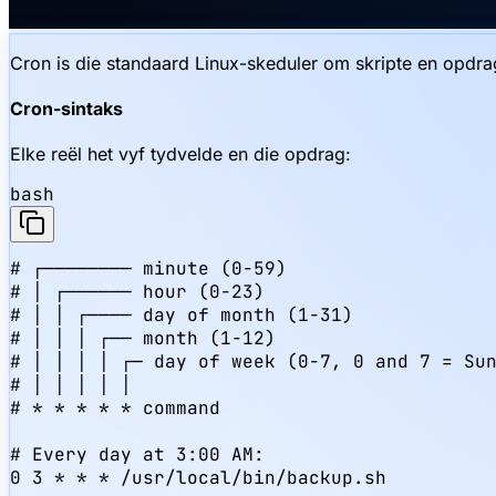
Cron is die standaard Linux-skeduler om skripte en opdrag
Cron-sintaks
Elke reël het vyf tydvelde en die opdrag:
bash
# ┌──────── minute (0-59)

# │ ┌────── hour (0-23)

# │ │ ┌──── day of month (1-31)

# │ │ │ ┌── month (1-12)

# │ │ │ │ ┌─ day of week (0-7, 0 and 7 = Sun
# │ │ │ │ │

# * * * * * command

# Every day at 3:00 AM:

0 3 * * * /usr/local/bin/backup.sh
