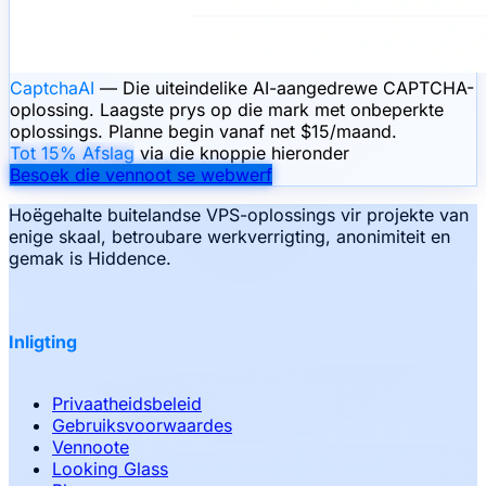
CaptchaAI
— Die uiteindelike AI-aangedrewe CAPTCHA-
oplossing. Laagste prys op die mark met onbeperkte
oplossings. Planne begin vanaf net $15/maand.
Tot 15% Afslag
via die knoppie hieronder
Besoek die vennoot se webwerf
Hoëgehalte buitelandse VPS-oplossings vir projekte van
enige skaal, betroubare werkverrigting, anonimiteit en
gemak is Hiddence.
Inligting
Privaatheidsbeleid
Gebruiksvoorwaardes
Vennoote
Looking Glass