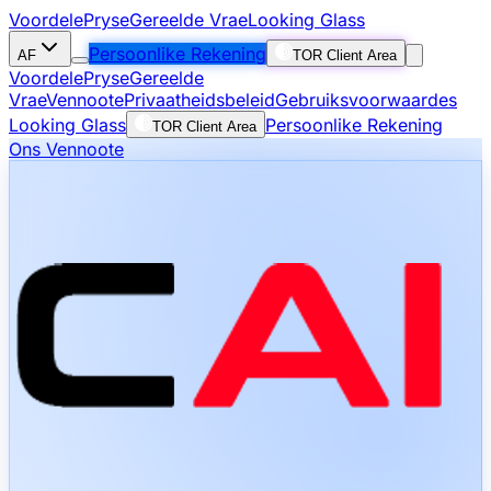
Voordele
Pryse
Gereelde Vrae
Looking Glass
Persoonlike Rekening
AF
TOR Client Area
Voordele
Pryse
Gereelde
Vrae
Vennoote
Privaatheidsbeleid
Gebruiksvoorwaardes
Looking Glass
Persoonlike Rekening
TOR Client Area
Ons Vennoote