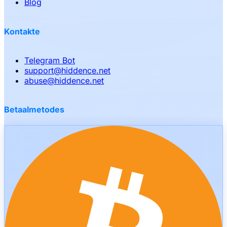
Blog
Kontakte
Telegram Bot
support
@
hiddence.net
abuse
@
hiddence.net
Betaalmetodes