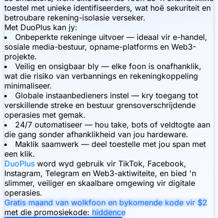
toestel met unieke identifiseerders, wat hoë sekuriteit en
betroubare rekening-isolasie verseker.
Met DuoPlus kan jy:
Onbeperkte rekeninge uitvoer — ideaal vir e-handel,
sosiale media-bestuur, opname-platforms en Web3-
projekte.
Veilig en onsigbaar bly — elke foon is onafhanklik,
wat die risiko van verbannings en rekeningkoppeling
minimaliseer.
Globale instaanbedieners instel — kry toegang tot
verskillende streke en bestuur grensoverschrijdende
operasies met gemak.
24/7 outomatiseer — hou take, bots of veldtogte aan
die gang sonder afhanklikheid van jou hardeware.
Maklik saamwerk — deel toestelle met jou span met
een klik.
DuoPlus
word wyd gebruik vir TikTok, Facebook,
Instagram, Telegram en Web3-aktiwiteite, en bied 'n
slimmer, veiliger en skaalbare omgewing vir digitale
operasies.
Gratis maand van wolkfoon en bykomende kode vir $2
met die promosiekode:
hiddence