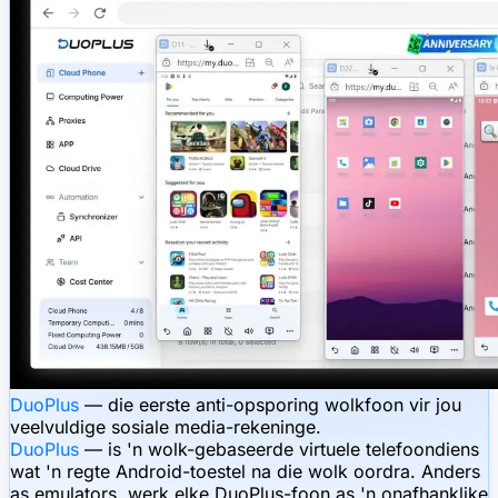
DuoPlus
— die eerste anti-opsporing wolkfoon vir jou
veelvuldige sosiale media-rekeninge.
DuoPlus
— is 'n wolk-gebaseerde virtuele telefoondiens
wat 'n regte Android-toestel na die wolk oordra. Anders
as emulators, werk elke DuoPlus-foon as 'n onafhanklike