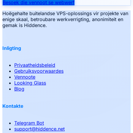
Besoek die vennoot se webwerf
Hoëgehalte buitelandse VPS-oplossings vir projekte van
enige skaal, betroubare werkverrigting, anonimiteit en
gemak is Hiddence.
Inligting
Privaatheidsbeleid
Gebruiksvoorwaardes
Vennoote
Looking Glass
Blog
Kontakte
Telegram Bot
support
@
hiddence.net