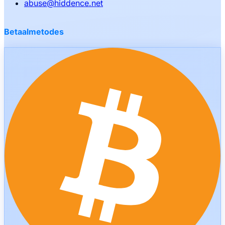
abuse
@
hiddence.net
Betaalmetodes