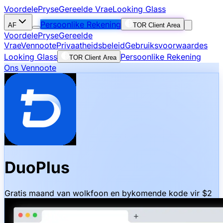
Voordele
Pryse
Gereelde Vrae
Looking Glass
Persoonlike Rekening
AF
TOR Client Area
Voordele
Pryse
Gereelde
Vrae
Vennoote
Privaatheidsbeleid
Gebruiksvoorwaardes
Looking Glass
Persoonlike Rekening
TOR Client Area
Ons Vennoote
DuoPlus
Gratis maand van wolkfoon en bykomende kode vir $2