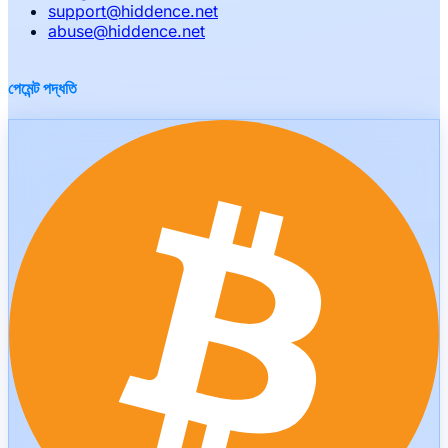
support
@
hiddence.net
abuse
@
hiddence.net
পেমেন্ট পদ্ধতি