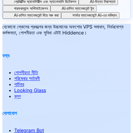
প্রেডিক্টিভ অ্যানালিটিক্স এবং অ্যানোমালি ডিটেকশন
AI-উন্নত নিরাপত্তা
পারফরম্যান্স অপ্টিমাইজেশন
AI-চালিত ম্যানেজমেন্ট টুল
AI-চালিত ম্যানেজমেন্ট দিয়ে শুরু করা
সার্ভার ম্যানেজমেন্টে AI-এর ভবিষ্যৎ
যেকোনো স্কেলের প্রকল্পের জন্য উচ্চমানের অফশোর VPS সমাধান, নির্ভরযোগ্য
কর্মক্ষমতা, গোপনীয়তা এবং সুবিধা এটাই Hiddence।
তথ্য
গোপনীয়তা নীতি
পরিষেবার শর্তাবলী
পার্টনার
Looking Glass
ব্লগ
যোগাযোগ
Telegram Bot