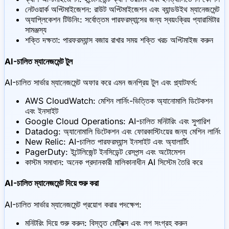
নেটওয়ার্ক অপ্টিমাইজেশন: রাউট অপ্টিমাইজেশন এবং ব্যান্ডউইথ ম্যানেজমেন্ট
অ্যাপ্লিকেশন টিউনিং: সর্বোত্তম পারফরম্যান্সের জন্য স্বয়ংক্রিয় প্যারামিটার
সামঞ্জস্য
শক্তি দক্ষতা: পারফরম্যান্স বজায় রাখার সময় শক্তি খরচ অপ্টিমাইজ করুন
AI-চালিত ম্যানেজমেন্ট টুল
AI-চালিত সার্ভার ম্যানেজমেন্ট অফার করে এমন জনপ্রিয় টুল এবং প্ল্যাটফর্ম:
AWS CloudWatch: মেশিন লার্নিং-ভিত্তিক অ্যানোমালি ডিটেকশন
এবং ইনসাইট
Google Cloud Operations: AI-চালিত মনিটরিং এবং সুপারিশ
Datadog: অ্যানোমালি ডিটেকশন এবং ফোরকাস্টিংয়ের জন্য মেশিন লার্নিং
New Relic: AI-চালিত পারফরম্যান্স ইনসাইট এবং অ্যালার্টিং
PagerDuty: ইন্টেলিজেন্ট ইনসিডেন্ট রেসপন্স এবং অটোমেশন
কাস্টম সমাধান: অনেক প্রদানকারী মালিকানাধীন AI সিস্টেম তৈরি করে
AI-চালিত ম্যানেজমেন্ট দিয়ে শুরু করা
AI-চালিত সার্ভার ম্যানেজমেন্ট প্রয়োগ করার পদক্ষেপ:
মনিটরিং দিয়ে শুরু করুন: বিস্তৃত মেট্রিক্স এবং লগ সংগ্রহ করুন