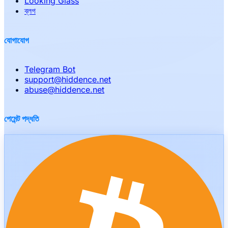
Looking Glass
ব্লগ
যোগাযোগ
Telegram Bot
support
@
hiddence.net
abuse
@
hiddence.net
পেমেন্ট পদ্ধতি