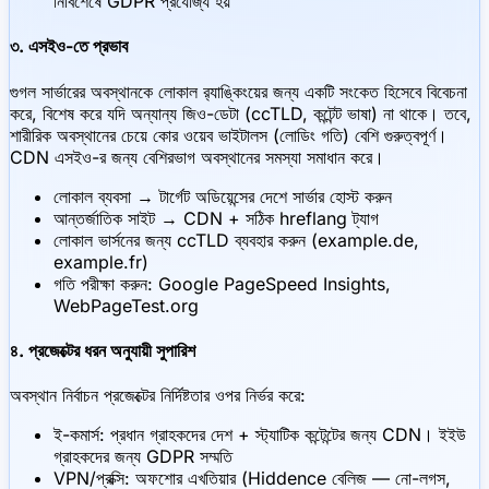
নির্বিশেষে GDPR প্রযোজ্য হয়
৩. এসইও-তে প্রভাব
গুগল সার্ভারের অবস্থানকে লোকাল র‍্যাঙ্কিংয়ের জন্য একটি সংকেত হিসেবে বিবেচনা
করে, বিশেষ করে যদি অন্যান্য জিও-ডেটা (ccTLD, কন্টেন্ট ভাষা) না থাকে। তবে,
শারীরিক অবস্থানের চেয়ে কোর ওয়েব ভাইটালস (লোডিং গতি) বেশি গুরুত্বপূর্ণ।
CDN এসইও-র জন্য বেশিরভাগ অবস্থানের সমস্যা সমাধান করে।
লোকাল ব্যবসা → টার্গেট অডিয়েন্সের দেশে সার্ভার হোস্ট করুন
আন্তর্জাতিক সাইট → CDN + সঠিক hreflang ট্যাগ
লোকাল ভার্সনের জন্য ccTLD ব্যবহার করুন (example.de,
example.fr)
গতি পরীক্ষা করুন: Google PageSpeed Insights,
WebPageTest.org
৪. প্রজেক্টের ধরন অনুযায়ী সুপারিশ
অবস্থান নির্বাচন প্রজেক্টের নির্দিষ্টতার ওপর নির্ভর করে:
ই-কমার্স: প্রধান গ্রাহকদের দেশ + স্ট্যাটিক কন্টেন্টের জন্য CDN। ইইউ
গ্রাহকদের জন্য GDPR সম্মতি
VPN/প্রক্সি: অফশোর এখতিয়ার (Hiddence বেলিজ — নো-লগস,