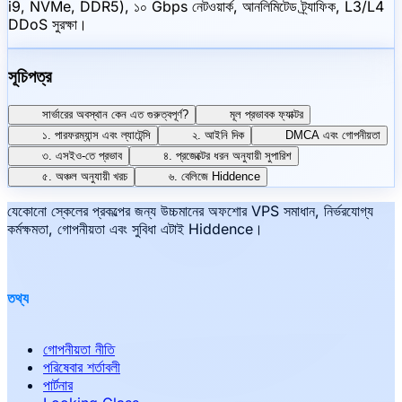
i9, NVMe, DDR5), ১০ Gbps নেটওয়ার্ক, আনলিমিটেড ট্র্যাফিক, L3/L4
DDoS সুরক্ষা।
সূচিপত্র
সার্ভারের অবস্থান কেন এত গুরুত্বপূর্ণ?
মূল প্রভাবক ফ্যাক্টর
১. পারফরম্যান্স এবং ল্যাটেন্সি
২. আইনি দিক
DMCA এবং গোপনীয়তা
৩. এসইও-তে প্রভাব
৪. প্রজেক্টের ধরন অনুযায়ী সুপারিশ
৫. অঞ্চল অনুযায়ী খরচ
৬. বেলিজে Hiddence
যেকোনো স্কেলের প্রকল্পের জন্য উচ্চমানের অফশোর VPS সমাধান, নির্ভরযোগ্য
কর্মক্ষমতা, গোপনীয়তা এবং সুবিধা এটাই Hiddence।
তথ্য
গোপনীয়তা নীতি
পরিষেবার শর্তাবলী
পার্টনার