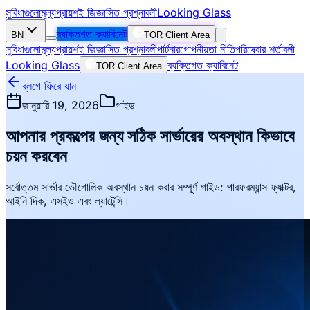
সুবিধাগুলো
মূল্য
প্রায়শই জিজ্ঞাসিত প্রশ্নাবলী
Looking Glass
ব্যক্তিগত ক্যাবিনেট
BN
TOR Client Area
সুবিধাগুলো
মূল্য
প্রায়শই জিজ্ঞাসিত প্রশ্নাবলী
পার্টনার
গোপনীয়তা নীতি
পরিষেবার শর্তাবলী
Looking Glass
ব্যক্তিগত ক্যাবিনেট
TOR Client Area
ব্লগে ফিরে যান
জানুয়ারি 19, 2026
গাইড
আপনার প্রকল্পের জন্য সঠিক সার্ভারের অবস্থান কিভাবে
চয়ন করবেন
সর্বোত্তম সার্ভার ভৌগোলিক অবস্থান চয়ন করার সম্পূর্ণ গাইড: পারফরম্যান্স ফ্যাক্টর,
আইনি দিক, এসইও এবং ল্যাটেন্সি।