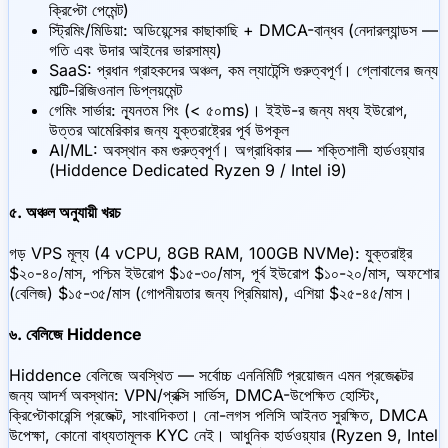
ক্রিপ্টো পেমেন্ট)
স্ট্রিমিং/মিডিয়া: অডিয়েন্সের কাছাকাছি + DMCA-বান্ধব (নেদারল্যান্ডস —
গতি এবং উদার আইনের ভারসাম্য)
SaaS: প্রধান গ্রাহকদের অঞ্চল, কম ল্যাটেন্সি গুরুত্বপূর্ণ। গ্লোবালের জন্য
মাল্টি-রিজিওনাল ডিপ্লয়মেন্ট
গেমিং সার্ভার: ন্যূনতম পিং (< ৫০ms)। ইইউ-র জন্য মধ্য ইউরোপ,
উত্তর আমেরিকার জন্য যুক্তরাষ্ট্রের পূর্ব উপকূল
AI/ML: অবস্থান কম গুরুত্বপূর্ণ। অগ্রাধিকার — শক্তিশালী হার্ডওয়্যার
(Hiddence Dedicated Ryzen 9 / Intel i9)
৫. অঞ্চল অনুযায়ী খরচ
গড় VPS মূল্য (4 vCPU, 8GB RAM, 100GB NVMe): যুক্তরাষ্ট্র
$২০-৪০/মাস, পশ্চিম ইউরোপ $১৫-৩০/মাস, পূর্ব ইউরোপ $১০-২০/মাস, অফশোর
(বেলিজ) $১৫-৩৫/মাস (গোপনীয়তার জন্য প্রিমিয়াম), এশিয়া $২৫-৪৫/মাস।
৬. বেলিজে Hiddence
Hiddence বেলিজে অবস্থিত — সর্বোচ্চ এননিমিটি প্রয়োজন এমন প্রজেক্টের
জন্য আদর্শ অবস্থান: VPN/প্রক্সি সার্ভিস, DMCA-উপেক্ষিত হোস্টিং,
ক্রিপ্টোকারেন্সি প্রজেক্ট, সাংবাদিকতা। নো-লগস পলিসি আইনত সুরক্ষিত, DMCA
উপেক্ষা, কোনো বাধ্যতামূলক KYC নেই। আধুনিক হার্ডওয়্যার (Ryzen 9, Intel