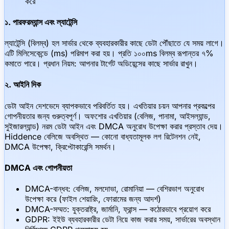
করে
১. পারফরম্যান্স এবং ল্যাটেন্সি
ল্যাটেন্সি (বিলম্ব) হল সার্ভার থেকে ব্যবহারকারীর কাছে ডেটা পৌঁছাতে যে সময় লাগে।
এটি মিলিসেকেন্ডে (ms) পরিমাপ করা হয়। প্রতি ১০০ms বিলম্ব রূপান্তর ৭%
কমাতে পারে। প্রধান নিয়ম: আপনার টার্গেট অডিয়েন্সের কাছে সার্ভার রাখুন।
২. আইনি দিক
ডেটা আইন দেশভেদে ব্যাপকভাবে পরিবর্তিত হয়। এখতিয়ার চয়ন আপনার প্রকল্পের
গোপনীয়তার জন্য গুরুত্বপূর্ণ। অফশোর এখতিয়ার (বেলিজ, পানামা, আইসল্যান্ড,
সুইজারল্যান্ড) নরম ডেটা আইন এবং DMCA অনুরোধ উপেক্ষা করার প্রস্তাব দেয়।
Hiddence বেলিজে অবস্থিত — কোনো বাধ্যতামূলক লগ রিটেনশন নেই,
DMCA উপেক্ষা, ক্রিপ্টোকারেন্সি সমর্থন।
DMCA এবং গোপনীয়তা
DMCA-বান্ধব: বেলিজ, মলদোভা, রোমানিয়া — বেশিরভাগ অনুরোধ
উপেক্ষা করে (ফাইল শেয়ারিং, ফোরামের জন্য আদর্শ)
DMCA-সম্মত: যুক্তরাষ্ট্র, জার্মানি, ফ্রান্স — কঠোরভাবে প্রয়োগ করে
GDPR: ইইউ ব্যবহারকারীর ডেটা নিয়ে কাজ করার সময়, সার্ভারের অবস্থান