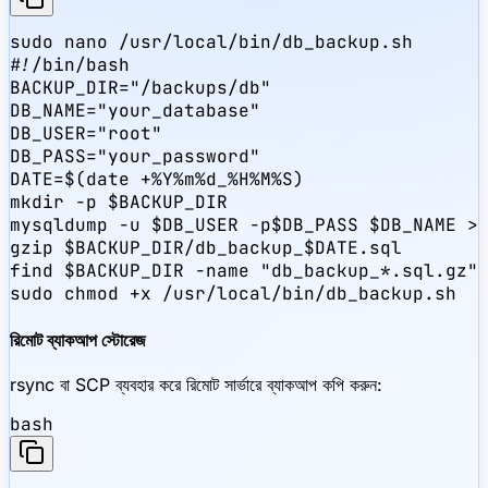
sudo nano /usr/local/bin/db_backup.sh

#!/bin/bash

BACKUP_DIR="/backups/db"

DB_NAME="your_database"

DB_USER="root"

DB_PASS="your_password"

DATE=$(date +%Y%m%d_%H%M%S)

mkdir -p $BACKUP_DIR

mysqldump -u $DB_USER -p$DB_PASS $DB_NAME > 
gzip $BACKUP_DIR/db_backup_$DATE.sql

find $BACKUP_DIR -name "db_backup_*.sql.gz" 
sudo chmod +x /usr/local/bin/db_backup.sh
রিমোট ব্যাকআপ স্টোরেজ
rsync বা SCP ব্যবহার করে রিমোট সার্ভারে ব্যাকআপ কপি করুন:
bash