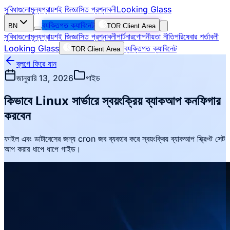
সুবিধাগুলো
মূল্য
প্রায়শই জিজ্ঞাসিত প্রশ্নাবলী
Looking Glass
ব্যক্তিগত ক্যাবিনেট
BN
TOR Client Area
সুবিধাগুলো
মূল্য
প্রায়শই জিজ্ঞাসিত প্রশ্নাবলী
পার্টনার
গোপনীয়তা নীতি
পরিষেবার শর্তাবলী
Looking Glass
ব্যক্তিগত ক্যাবিনেট
TOR Client Area
ব্লগে ফিরে যান
জানুয়ারি 13, 2026
গাইড
কিভাবে Linux সার্ভারে স্বয়ংক্রিয় ব্যাকআপ কনফিগার
করবেন
ফাইল এবং ডাটাবেসের জন্য cron জব ব্যবহার করে স্বয়ংক্রিয় ব্যাকআপ স্ক্রিপ্ট সেট
আপ করার ধাপে ধাপে গাইড।