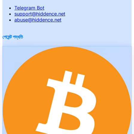
Telegram Bot
support
@
hiddence.net
abuse
@
hiddence.net
পেমেন্ট পদ্ধতি