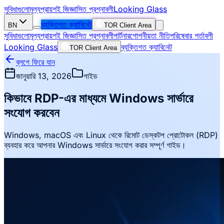
সুবিধাগুলো
মূল্য
প্রায়শই জিজ্ঞাসিত প্রশ্নাবলী
Looking Glass
ব্যক্তিগত ক্যাবিনেট
BN
TOR Client Area
সুবিধাগুলো
মূল্য
প্রায়শই জিজ্ঞাসিত প্রশ্নাবলী
পার্টনার
গোপনীয়তা নীতি
পরিষেবার শর্তাবলী
Looking Glass
ব্যক্তিগত ক্যাবিনেট
TOR Client Area
ব্লগে ফিরে যান
জানুয়ারি 13, 2026
গাইড
কিভাবে RDP-এর মাধ্যমে Windows সার্ভারে
সংযোগ করবেন
Windows, macOS এবং Linux থেকে রিমোট ডেস্কটপ প্রোটোকল (RDP)
ব্যবহার করে আপনার Windows সার্ভারে সংযোগ করার সম্পূর্ণ গাইড।