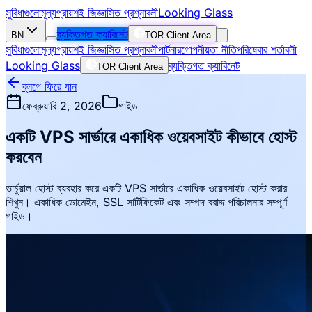
সুবিধাগুলো
মূল্য
প্রায়শই জিজ্ঞাসিত প্রশ্নাবলী
Looking Glass
ব্যক্তিগত ক্যাবিনেট
BN
TOR Client Area
সুবিধাগুলো
মূল্য
প্রায়শই জিজ্ঞাসিত প্রশ্নাবলী
পার্টনার
গোপনীয়তা নীতি
পরিষেবার শর্তাবলী
Looking Glass
ব্যক্তিগত ক্যাবিনেট
TOR Client Area
ব্লগে ফিরে যান
ফেব্রুয়ারি 2, 2026
গাইড
একটি VPS সার্ভারে একাধিক ওয়েবসাইট কীভাবে হোস্ট
করবেন
ভার্চুয়াল হোস্ট ব্যবহার করে একটি VPS সার্ভারে একাধিক ওয়েবসাইট হোস্ট করার
শিখুন। একাধিক ডোমেইন, SSL সার্টিফিকেট এবং সম্পদ বরাদ্দ পরিচালনার সম্পূর্ণ
গাইড।