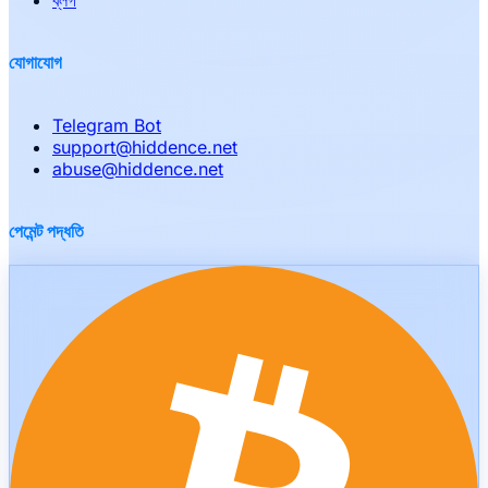
যোগাযোগ
Telegram Bot
support
@
hiddence.net
abuse
@
hiddence.net
পেমেন্ট পদ্ধতি