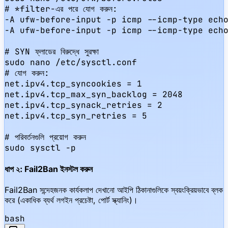
# *filter-এর পরে যোগ করুন:

-A ufw-before-input -p icmp --icmp-type echo
-A ufw-before-input -p icmp --icmp-type echo
# SYN ফ্লাডের বিরুদ্ধে সুরক্ষা

sudo nano /etc/sysctl.conf

# যোগ করুন:

net.ipv4.tcp_syncookies = 1

net.ipv4.tcp_max_syn_backlog = 2048

net.ipv4.tcp_synack_retries = 2

net.ipv4.tcp_syn_retries = 5

# পরিবর্তনগুলি প্রয়োগ করুন

sudo sysctl -p
ধাপ ২: Fail2Ban ইনস্টল করুন
Fail2Ban সন্দেহজনক কার্যকলাপ দেখানো আইপি ঠিকানাগুলিকে স্বয়ংক্রিয়ভাবে ব্লক
করে (একাধিক ব্যর্থ লগইন প্রচেষ্টা, পোর্ট স্ক্যানিং)।
bash