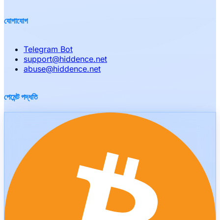
যোগাযোগ
Telegram Bot
support
@
hiddence.net
abuse
@
hiddence.net
পেমেন্ট পদ্ধতি