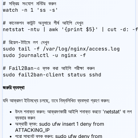
# সক্রিয় সংযোগ মনিটর করুন

watch -n 1 'ss -s'

# কানেকশন কাউন্ট অনুসারে শীর্ষ আইপি দেখুন

netstat -ntu | awk '{print $5}' | cut -d: -f
# রিয়েল-টাইমে লগ দেখুন

sudo tail -f /var/log/nginx/access.log

sudo journalctl -u nginx -f

# Fail2Ban-এ ব্লক করা আইপি পরীক্ষা করুন

sudo fail2ban-client status sshd
জরুরি ব্যবস্থা
যদি আক্রমণ ইতিমধ্যে চলছে, তবে নিম্নলিখিত ব্যবস্থা গ্রহণ করুন:
উৎস শনাক্ত করুন: আক্রমণকারী আইপি শনাক্ত করতে 'netstat' বা লগ
ব্যবহার করুন
অস্থায়ী ব্লক: sudo ufw insert 1 deny from
ATTACKING_IP
পুরো সাবনেট ব্লক করুন: sudo ufw deny from