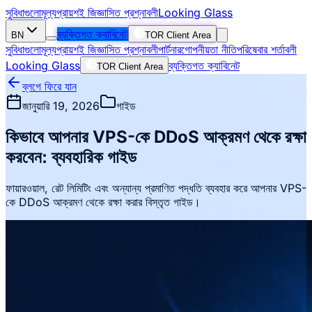
সুবিধাগুলো
মূল্য
প্রায়শই জিজ্ঞাসিত প্রশ্নাবলী
Looking Glass
ব্যক্তিগত ক্যাবিনেট
BN
TOR Client Area
সুবিধাগুলো
মূল্য
প্রায়শই জিজ্ঞাসিত প্রশ্নাবলী
পার্টনার
গোপনীয়তা নীতি
পরিষেবার শর্তাবলী
Looking Glass
ব্যক্তিগত ক্যাবিনেট
TOR Client Area
ব্লগে ফিরে যান
জানুয়ারি 19, 2026
গাইড
কিভাবে আপনার VPS-কে DDoS আক্রমণ থেকে রক্ষা
করবেন: ব্যবহারিক গাইড
ফায়ারওয়াল, রেট লিমিটিং এবং অন্যান্য প্রমাণিত পদ্ধতি ব্যবহার করে আপনার VPS-
কে DDoS আক্রমণ থেকে রক্ষা করার বিস্তৃত গাইড।