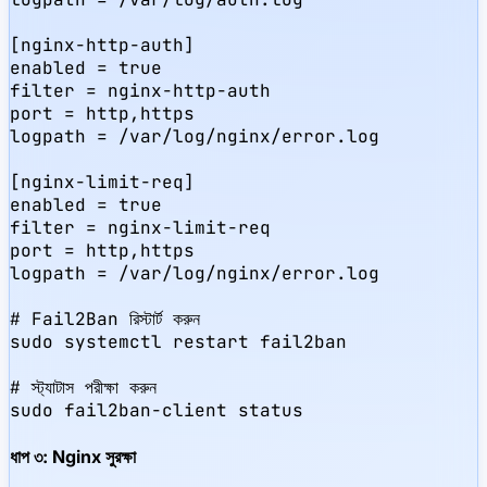
[nginx-http-auth]

enabled = true

filter = nginx-http-auth

port = http,https

logpath = /var/log/nginx/error.log

[nginx-limit-req]

enabled = true

filter = nginx-limit-req

port = http,https

logpath = /var/log/nginx/error.log

# Fail2Ban রিস্টার্ট করুন

sudo systemctl restart fail2ban

# স্ট্যাটাস পরীক্ষা করুন

sudo fail2ban-client status
ধাপ ৩: Nginx সুরক্ষা