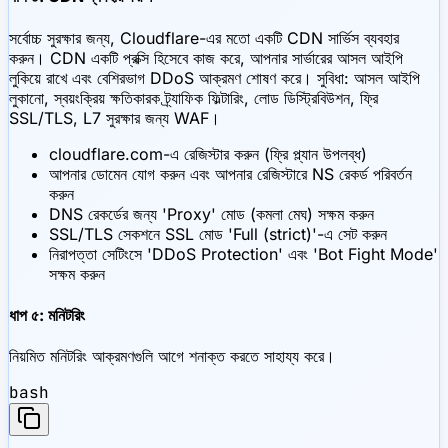
সর্বোচ্চ সুরক্ষার জন্য, Cloudflare-এর মতো একটি CDN সার্ভিস ব্যবহার
করুন। CDN একটি প্রক্সি হিসেবে কাজ করে, আপনার সার্ভারের আসল আইপি
লুকিয়ে রাখে এবং বেশিরভাগ DDoS আক্রমণ শোষণ করে। সুবিধা: আসল আইপি
লুকানো, স্বয়ংক্রিয় ক্ষতিকারক ট্র্যাফিক ফিল্টারিং, লোড ডিস্ট্রিবিউশন, ফ্রি
SSL/TLS, L7 সুরক্ষার জন্য WAF।
cloudflare.com-এ রেজিস্টার করুন (ফ্রি প্ল্যান উপলব্ধ)
আপনার ডোমেন যোগ করুন এবং আপনার রেজিস্টারে NS রেকর্ড পরিবর্তন
করুন
DNS রেকর্ডের জন্য 'Proxy' মোড (কমলা মেঘ) সক্ষম করুন
SSL/TLS সেকশনে SSL মোড 'Full (strict)'-এ সেট করুন
নিরাপত্তা সেটিংসে 'DDoS Protection' এবং 'Bot Fight Mode'
সক্ষম করুন
ধাপ ৫: মনিটরিং
নিয়মিত মনিটরিং আক্রমণগুলি আগে শনাক্ত করতে সাহায্য করে।
bash