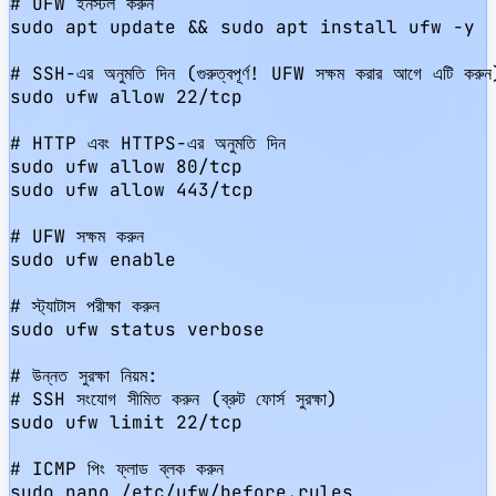
# UFW ইনস্টল করুন

sudo apt update && sudo apt install ufw -y

# SSH-এর অনুমতি দিন (গুরুত্বপূর্ণ! UFW সক্ষম করার আগে এটি করুন)
sudo ufw allow 22/tcp

# HTTP এবং HTTPS-এর অনুমতি দিন

sudo ufw allow 80/tcp

sudo ufw allow 443/tcp

# UFW সক্ষম করুন

sudo ufw enable

# স্ট্যাটাস পরীক্ষা করুন

sudo ufw status verbose

# উন্নত সুরক্ষা নিয়ম:

# SSH সংযোগ সীমিত করুন (ব্রুট ফোর্স সুরক্ষা)

sudo ufw limit 22/tcp

# ICMP পিং ফ্লাড ব্লক করুন

sudo nano /etc/ufw/before.rules
