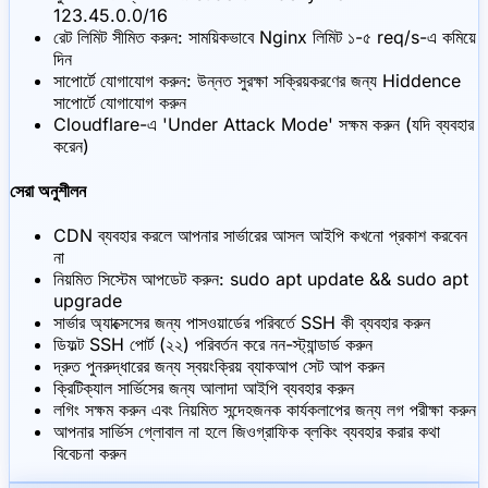
123.45.0.0/16
রেট লিমিট সীমিত করুন: সাময়িকভাবে Nginx লিমিট ১-৫ req/s-এ কমিয়ে
দিন
সাপোর্টে যোগাযোগ করুন: উন্নত সুরক্ষা সক্রিয়করণের জন্য Hiddence
সাপোর্টে যোগাযোগ করুন
Cloudflare-এ 'Under Attack Mode' সক্ষম করুন (যদি ব্যবহার
করেন)
সেরা অনুশীলন
CDN ব্যবহার করলে আপনার সার্ভারের আসল আইপি কখনো প্রকাশ করবেন
না
নিয়মিত সিস্টেম আপডেট করুন: sudo apt update && sudo apt
upgrade
সার্ভার অ্যাক্সেসের জন্য পাসওয়ার্ডের পরিবর্তে SSH কী ব্যবহার করুন
ডিফল্ট SSH পোর্ট (২২) পরিবর্তন করে নন-স্ট্যান্ডার্ড করুন
দ্রুত পুনরুদ্ধারের জন্য স্বয়ংক্রিয় ব্যাকআপ সেট আপ করুন
ক্রিটিক্যাল সার্ভিসের জন্য আলাদা আইপি ব্যবহার করুন
লগিং সক্ষম করুন এবং নিয়মিত সন্দেহজনক কার্যকলাপের জন্য লগ পরীক্ষা করুন
আপনার সার্ভিস গ্লোবাল না হলে জিওগ্রাফিক ব্লকিং ব্যবহার করার কথা
বিবেচনা করুন