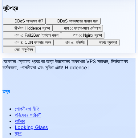
সূচিপত্র
DDoS আক্রমণ কী?
DDoS আক্রমণের প্রধান ধরন
বিল্ট-ইন Hiddence সুরক্ষা
ধাপ ১: ফায়ারওয়াল সেটআপ
ধাপ ২: Fail2Ban ইনস্টল করুন
ধাপ ৩: Nginx সুরক্ষা
ধাপ ৪: CDN ব্যবহার করুন
ধাপ ৫: মনিটরিং
জরুরি ব্যবস্থা
সেরা অনুশীলন
যেকোনো স্কেলের প্রকল্পের জন্য উচ্চমানের অফশোর VPS সমাধান, নির্ভরযোগ্য
কর্মক্ষমতা, গোপনীয়তা এবং সুবিধা এটাই Hiddence।
তথ্য
গোপনীয়তা নীতি
পরিষেবার শর্তাবলী
পার্টনার
Looking Glass
ব্লগ