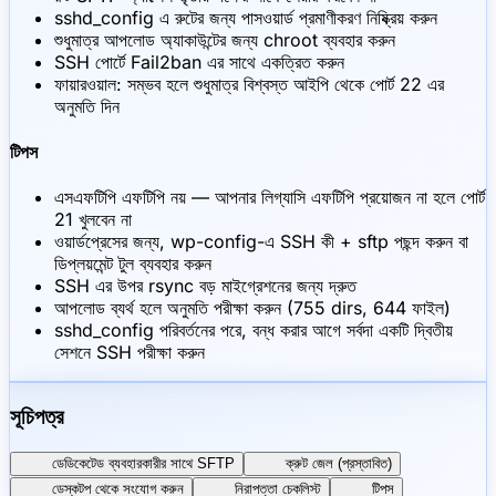
sshd_config এ রুটের জন্য পাসওয়ার্ড প্রমাণীকরণ নিষ্ক্রিয় করুন
শুধুমাত্র আপলোড অ্যাকাউন্টের জন্য chroot ব্যবহার করুন
SSH পোর্টে Fail2ban এর সাথে একত্রিত করুন
ফায়ারওয়াল: সম্ভব হলে শুধুমাত্র বিশ্বস্ত আইপি থেকে পোর্ট 22 এর
অনুমতি দিন
টিপস
এসএফটিপি এফটিপি নয় — আপনার লিগ্যাসি এফটিপি প্রয়োজন না হলে পোর্ট
21 খুলবেন না
ওয়ার্ডপ্রেসের জন্য, wp-config-এ SSH কী + sftp পছন্দ করুন বা
ডিপ্লয়মেন্ট টুল ব্যবহার করুন
SSH এর উপর rsync বড় মাইগ্রেশনের জন্য দ্রুত
আপলোড ব্যর্থ হলে অনুমতি পরীক্ষা করুন (755 dirs, 644 ফাইল)
sshd_config পরিবর্তনের পরে, বন্ধ করার আগে সর্বদা একটি দ্বিতীয়
সেশনে SSH পরীক্ষা করুন
সূচিপত্র
ডেডিকেটেড ব্যবহারকারীর সাথে SFTP
ক্রুট জেল (প্রস্তাবিত)
ডেস্কটপ থেকে সংযোগ করুন
নিরাপত্তা চেকলিস্ট
টিপস