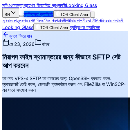
সুবিধাগুলো
মূল্য
প্রায়শই জিজ্ঞাসিত প্রশ্নাবলী
Looking Glass
ব্যক্তিগত ক্যাবিনেট
BN
TOR Client Area
সুবিধাগুলো
মূল্য
প্রায়শই জিজ্ঞাসিত প্রশ্নাবলী
পার্টনার
গোপনীয়তা নীতি
পরিষেবার শর্তাবলী
Looking Glass
ব্যক্তিগত ক্যাবিনেট
TOR Client Area
ব্লগে ফিরে যান
মে 23, 2026
গাইড
নিরাপদ ফাইল স্থানান্তরের জন্য কীভাবে SFTP সেট
আপ করবেন
আপনার VPS-এ SFTP আপলোডের জন্য OpenSSH ব্যবহার করুন:
ব্যবহারকারী তৈরি করুন, জেলগুলি ক্রমবর্ধমান করুন এবং FileZilla বা WinSCP-
এর সাথে সংযোগ করুন৷