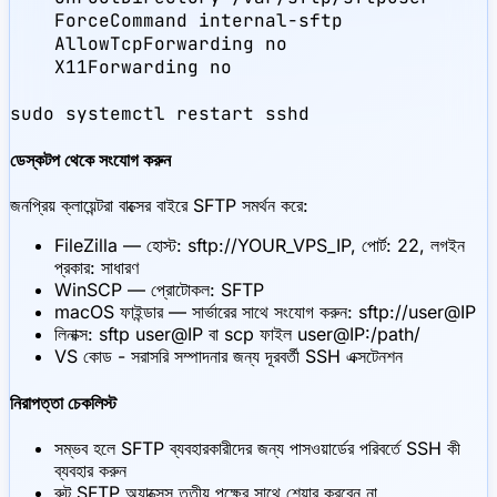
    ForceCommand internal-sftp

    AllowTcpForwarding no

    X11Forwarding no

sudo systemctl restart sshd
ডেস্কটপ থেকে সংযোগ করুন
জনপ্রিয় ক্লায়েন্টরা বাক্সের বাইরে SFTP সমর্থন করে:
FileZilla — হোস্ট: sftp://YOUR_VPS_IP, পোর্ট: 22, লগইন
প্রকার: সাধারণ
WinSCP — প্রোটোকল: SFTP
macOS ফাইন্ডার — সার্ভারের সাথে সংযোগ করুন: sftp://user@IP
লিনাক্স: sftp user@IP বা scp ফাইল user@IP:/path/
VS কোড - সরাসরি সম্পাদনার জন্য দূরবর্তী SSH এক্সটেনশন
নিরাপত্তা চেকলিস্ট
সম্ভব হলে SFTP ব্যবহারকারীদের জন্য পাসওয়ার্ডের পরিবর্তে SSH কী
ব্যবহার করুন
রুট SFTP অ্যাক্সেস তৃতীয় পক্ষের সাথে শেয়ার করবেন না