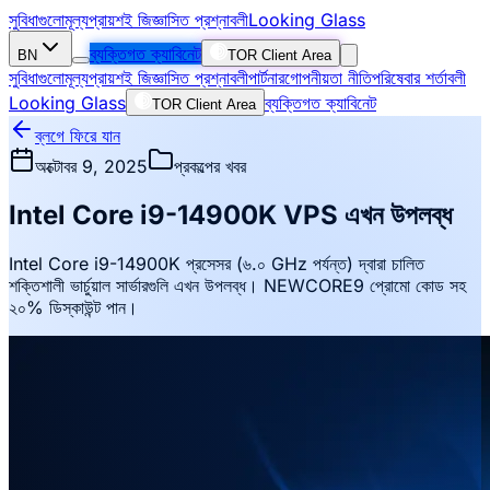
সুবিধাগুলো
মূল্য
প্রায়শই জিজ্ঞাসিত প্রশ্নাবলী
Looking Glass
ব্যক্তিগত ক্যাবিনেট
BN
TOR Client Area
সুবিধাগুলো
মূল্য
প্রায়শই জিজ্ঞাসিত প্রশ্নাবলী
পার্টনার
গোপনীয়তা নীতি
পরিষেবার শর্তাবলী
Looking Glass
ব্যক্তিগত ক্যাবিনেট
TOR Client Area
ব্লগে ফিরে যান
অক্টোবর 9, 2025
প্রকল্পের খবর
Intel Core i9-14900K VPS এখন উপলব্ধ
Intel Core i9-14900K প্রসেসর (৬.০ GHz পর্যন্ত) দ্বারা চালিত
শক্তিশালী ভার্চুয়াল সার্ভারগুলি এখন উপলব্ধ। NEWCORE9 প্রোমো কোড সহ
২০% ডিস্কাউন্ট পান।