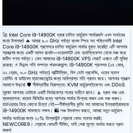
🚀 Intel Core i9-14900K দ্বারা চালিত ভার্চুয়াল সার্ভারগুলি এখন অর্ডারের
জন্য উপলব্ধ! 🔥 আমরা ৬.০ GHz পর্যন্ত ক্লক স্পিড সহ শক্তিশালী Intel
Core i9-14900K প্রসেসরে চালিত ভার্চুয়াল সার্ভার যুক্ত করেছি! এটি আপনার
প্রকল্পের জন্য একটি আসল রকেট—ওয়েবসাইট এবং অ্যাপ্লিকেশন থেকে শুরু করে
জটিল গণনা পর্যন্ত। কেন আমাদের i9-14900K VPS সেরা? এখানে ৩টি সুবিধা
রয়েছে: ⚡️ বিদ্যুৎ গতি সম্পন্ন পারফরম্যান্স: i9-14900K প্রসেসর (২৪ কোর,
৩২ থ্রেড, ৬.০ GHz পর্যন্ত) মাল্টিটাস্কিং, বিগ ডেটা প্রসেসিং, ওয়েব অ্যাপ
হোস্টিং বা ডাটাবেস ম্যানেজমেন্টের জন্য অবিশ্বাস্য গতি প্রদান করে। আপনার প্রকল্প
আকাশে উড়বে! 🛡 শীর্ষস্থানীয় নিরাপত্তা: KVM ভার্চুয়ালাইজেশন এবং DDoS
সুরক্ষা আপনার ডেটাকে একটি নির্ভরযোগ্য লকের অধীনে রাখে। 🔼 দ্রুত শুরু এবং
ব্যবস্থাপনা: কয়েক মিনিটের মধ্যে আপনার সার্ভার ডিপ্লয় করুন এবং শুরু করুন।
হার্ডওয়্যার নিয়ে কোনো চিন্তা নেই—শীর্ষস্থানীয় কুলিং সহ আমাদের ইনফ্রাস্ট্রাকচার
i9-14900K সামলাতে সক্ষম। 🛍 লঞ্চ উদযাপন করতে, আমরা নতুন ভার্চুয়াল
সার্ভার অর্ডারের জন্য ২০% ডিস্কাউন্ট প্রোমো কোড অফার করছি:
NEWCORE9। প্রোমো কোডটি সীমিত, তাই সেরা মূল্যে অর্ডার করতে দ্রুত
করুন!