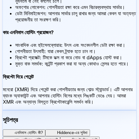
ন্যূনতম বা নেই বললেই চলে।
অফশোর লোকেশন: গোপনীয়তা রক্ষা করে এমন বিচারব্যবস্থায় সার্ভার।
ডেটা মিনিমাইজেশন: আপনার সার্ভার চালু রাখার জন্য আমরা কেবল যা অত্যন্ত
প্রয়োজনীয় তা সংরক্ষণ করি।
কার এননিমাস হোস্টিং প্রয়োজন?
সাংবাদিক এবং হুইসেলব্লোয়ার: উৎস এবং সংবেদনশীল ডেটা রক্ষা করা।
গোপনীয়তা উৎসাহী: যারা কেবল ট্র্যাক হতে চান না।
ক্রিপ্টো প্রজেক্ট: টিমকে ডক্স না করে নোড বা dApps হোস্ট করা।
মুক্ত বাক সমর্থক: কন্টেন্ট প্রকাশ করা যা অন্য কোথাও সেন্সর হতে পারে।
ক্রিপ্টো দিয়ে পেমেন্ট
মনেরো (XMR) দিয়ে পেমেন্ট করা গোপনীয়তার জন্য গোল্ড স্ট্যান্ডার্ড। এটি আপনার
ব্যাংক অ্যাকাউন্ট এবং আপনার হোস্টিং বিলের মধ্যে লিঙ্কটি ভেঙে দেয়। আমরা
XMR এবং অন্যান্য বিস্তৃত ক্রিপ্টোকারেন্সি সমর্থন করি।
সূচিপত্র
এননিমাস হোস্টিং কী?
Hiddence-এর সুবিধা