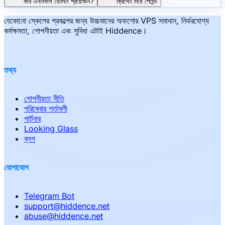
কার এননিমাস হোস্টিং প্রয়োজন?
ক্রিপ্টো দিয়ে পেমেন্ট
যেকোনো স্কেলের প্রকল্পের জন্য উচ্চমানের অফশোর VPS সমাধান, নির্ভরযোগ্য
কর্মক্ষমতা, গোপনীয়তা এবং সুবিধা এটাই Hiddence।
তথ্য
গোপনীয়তা নীতি
পরিষেবার শর্তাবলী
পার্টনার
Looking Glass
ব্লগ
যোগাযোগ
Telegram Bot
support
@
hiddence.net
abuse
@
hiddence.net