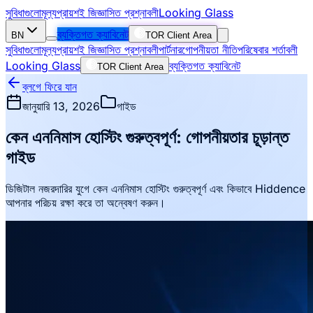
সুবিধাগুলো
মূল্য
প্রায়শই জিজ্ঞাসিত প্রশ্নাবলী
Looking Glass
ব্যক্তিগত ক্যাবিনেট
BN
TOR Client Area
সুবিধাগুলো
মূল্য
প্রায়শই জিজ্ঞাসিত প্রশ্নাবলী
পার্টনার
গোপনীয়তা নীতি
পরিষেবার শর্তাবলী
Looking Glass
ব্যক্তিগত ক্যাবিনেট
TOR Client Area
ব্লগে ফিরে যান
জানুয়ারি 13, 2026
গাইড
কেন এননিমাস হোস্টিং গুরুত্বপূর্ণ: গোপনীয়তার চূড়ান্ত
গাইড
ডিজিটাল নজরদারির যুগে কেন এননিমাস হোস্টিং গুরুত্বপূর্ণ এবং কিভাবে Hiddence
আপনার পরিচয় রক্ষা করে তা অন্বেষণ করুন।