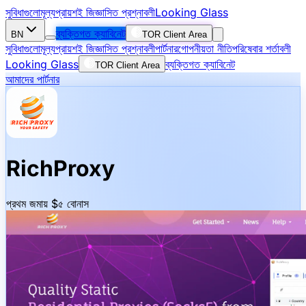
সুবিধাগুলো
মূল্য
প্রায়শই জিজ্ঞাসিত প্রশ্নাবলী
Looking Glass
ব্যক্তিগত ক্যাবিনেট
BN
TOR Client Area
সুবিধাগুলো
মূল্য
প্রায়শই জিজ্ঞাসিত প্রশ্নাবলী
পার্টনার
গোপনীয়তা নীতি
পরিষেবার শর্তাবলী
Looking Glass
ব্যক্তিগত ক্যাবিনেট
TOR Client Area
আমাদের পার্টনার
RichProxy
প্রথম জমায় $৫ বোনাস