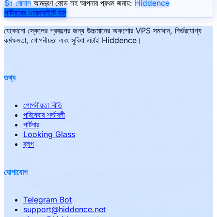
$৫ বোনাস
আমন্ত্রণ কোড সহ আপনার প্রথম জমায়:
Hiddence
পার্টনারের ওয়েবসাইটে যান
যেকোনো স্কেলের প্রকল্পের জন্য উচ্চমানের অফশোর VPS সমাধান, নির্ভরযোগ্য
কর্মক্ষমতা, গোপনীয়তা এবং সুবিধা এটাই Hiddence।
তথ্য
গোপনীয়তা নীতি
পরিষেবার শর্তাবলী
পার্টনার
Looking Glass
ব্লগ
যোগাযোগ
Telegram Bot
support
@
hiddence.net