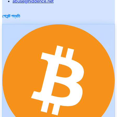
abuse
@
hiddence.net
পেমেন্ট পদ্ধতি