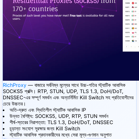
RichProxy
— বাজারে সর্বনিম্ন মূল্যের সাথে উচ্চ-গতির স্ট্যাটিক আবাসিক
SOCKS5 প্রক্সি। RTP, STUN, UDP, TLS 1.3, DoH/DoT,
DNSSEC-এর সম্পূর্ণ সমর্থন এবং অন্তর্নির্মিত Kill Switch সহ প্রতিযোগীদের
চেয়ে উচ্চতর।
অতি-দ্রুত এবং স্থিতিশীল স্ট্যাটিক আবাসিক IP
উন্নত বৈশিষ্ট্য: SOCKS5, UDP, RTP, STUN সমর্থন
শীর্ষ-স্তরের নিরাপত্তা: TLS 1.3, DoH/DoT, DNSSEC
চূড়ান্ত সংযোগ সুরক্ষার জন্য Kill Switch
স্ট্যাটিক আবাসিক প্রদানকারীদের মধ্যে সেরা মূল্য-গুণমান অনুপাত