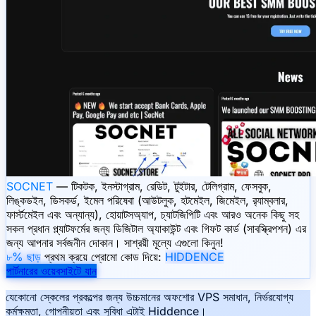
SOCNET
— টিকটক, ইনস্টাগ্রাম, রেডিট, টুইটার, টেলিগ্রাম, ফেসবুক,
লিঙ্কডইন, ডিসকর্ড, ইমেল পরিষেবা (আউটলুক, হটমেইল, জিমেইল, র‍্যাম্বলার,
ফার্স্টমেইল এবং অন্যান্য), হোয়াটসঅ্যাপ, চ্যাটজিপিটি এবং আরও অনেক কিছু সহ
সকল প্রধান প্ল্যাটফর্মের জন্য ডিজিটাল অ্যাকাউন্ট এবং গিফট কার্ড (সাবস্ক্রিপশন) এর
জন্য আপনার সর্বজনীন দোকান। সাশ্রয়ী মূল্যে এগুলো কিনুন!
৮% ছাড়
প্রথম ক্রয়ে প্রোমো কোড দিয়ে:
HIDDENCE
পার্টনারের ওয়েবসাইটে যান
যেকোনো স্কেলের প্রকল্পের জন্য উচ্চমানের অফশোর VPS সমাধান, নির্ভরযোগ্য
কর্মক্ষমতা, গোপনীয়তা এবং সুবিধা এটাই Hiddence।