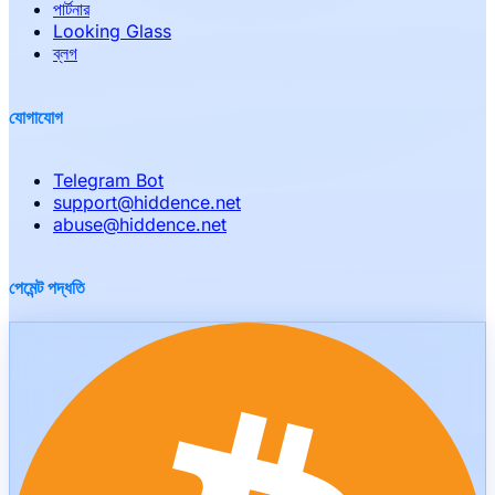
পার্টনার
Looking Glass
ব্লগ
যোগাযোগ
Telegram Bot
support
@
hiddence.net
abuse
@
hiddence.net
পেমেন্ট পদ্ধতি