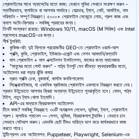
প্রোফাইলের সাথে অ্যাসেটের মতো কাজ:
যেখানে সুবিধা সেখানে সংরক্ষণ করুন -
স্থানীয়ভাবে, ক্লাউডে বা আপনার সার্ভারে। ফোল্ডার, ট্যাগ, নোট, আর্কাইভ, নাম
পরিবর্তন - সম্পূর্ণ নিয়ন্ত্রণ। ৫০০০+ প্রোফাইল সেকেন্ডে লোড, গ্রুপ কাজ এবং
ক্যাশ অটো-ক্লিয়ার - সবকিছু প্রবাহের জন্য।
তিনটি সংস্করণ রয়েছে: Windows 10/11, macOS (M সিরিজ) এবং Intel
প্রসেসরে macOS-এর জন্য।
শীর্ষ টুলকিট:
কুকিজ-বট: দুই ক্লিকে প্রয়োজনীয় GEO-তে প্রোফাইল ওয়ার্ম-আপ
প্রক্সি, কুকি, প্রোফাইল, ইউজার-এজেন্ট এবং সেশন আমদানি/রপ্তানি
মাস প্রোফাইল + মাস এক্সটেনশন ইনস্টলেশন, কাজের জন্য ম্যানেজার
"মানুষের মতো পেস্ট করুন" - পাঠ্য ইনপুট যেন জীবন্ত ব্যবহারকারীর মতো,
অটোমেশন ধরা পড়ার ঝুঁকি কমায়
দ্রুত প্রক্সি চেক, বুকমার্ক, কাস্টম কনফিগারেশন
সিঙ্ক্রোনাইজার, যা একাধিক ব্রাউজার প্রোফাইল একসাথে নিয়ন্ত্রণ করতে দেয়।
প্রধান উইন্ডোতে আপনার ক্রিয়া অন্যান্য উইন্ডোতে পুনরাবৃত্তি হবে। যেমন, পাঠ্য
টাইপ, নতুন ট্যাব খোলা ইত্যাদি।
API-এর মাধ্যমে ক্রিয়াকলাপ অটোমেশন
টিমে কাজ? সবকিছু নিয়ন্ত্রণে:
৩৩টি অ্যাক্সেস লেভেল, ভূমিকা, ট্যাগ, প্রোফাইল
গ্রুপ। ক্লাউড প্যানেল — সেশন, ভূমিকা, ক্রিয়াকলাপ ট্র্যাকিং। যেভাবে চান
সেভাবে সেটআপ করুন। এমনকি ছোট টিমও দায়িত্ব ভাগ করে কার্যকরভাবে কাজ
করতে পারে।
ইন্টিগ্রেশন এবং অটোমেশন:
Puppeteer, Playwright, Selenium-এর