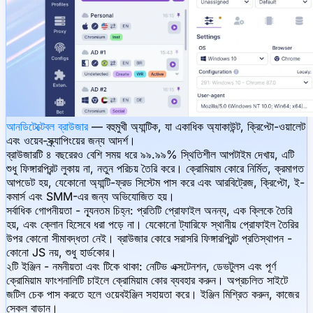
আনডিটেক্টেবল ব্রাউজার
— বহুমুখী অ্যান্টিক, যা একাধিক অ্যাকাউন্ট, ক্রিপ্টো-ওয়ালেট
এবং ওয়েব-স্ক্র্যাপিংয়ের জন্য আদর্শ।
ব্রাউজারটি ৪ বছরেরও বেশি সময় ধরে ৯৯.৯৯% স্থিতিশীল আপটাইম দেখায়, এটি
শুধু ফিঙ্গারপ্রিন্ট লুকায় না, নতুন পরিচয় তৈরি করে। ক্রোমিয়াম কোরে নির্মিত, ক্রমাগত
আপডেট হয়, যেকোনো অ্যান্টি-ফ্রড সিস্টেম পাস করে এবং আরবিট্রেজ, ক্রিপ্টো, ই-
কমার্স এবং SMM-এর জন্য অভিযোজিত হয়।
সর্বাধিক গোপনীয়তা - ন্যূনতম চিহ্ন:
প্রতিটি প্রোফাইল অনন্য, এক ক্লিকে তৈরি
হয়, এবং ক্লোন হিসেবে ধরা পড়ে না। যেকোনো ট্যারিফে স্থানীয় প্রোফাইল তৈরির
উপর কোনো সীমাবদ্ধতা নেই। ব্রাউজার কোরে সরাসরি ফিঙ্গারপ্রিন্ট প্রতিস্থাপন -
কোনো JS নয়, শুধু হার্ডকোর।
২টি ইঞ্জিন - নমনীয়তা এবং টিকে থাকা:
নেটিভ এক্সটেনশন, ডেভটুলস এবং পূর্ণ
ক্রোমিয়াম ফাংশনালিটি চাইলে ক্রোমিয়াম কোর ব্যবহার করুন। অপ্রচলিত সাইটে
জটিল চেক পাস করতে হলে ওয়েবইঞ্জিন সহায়তা করে। ইঞ্জিন মিশ্রিত করুন, কাজের
স্কেল বাড়ান।