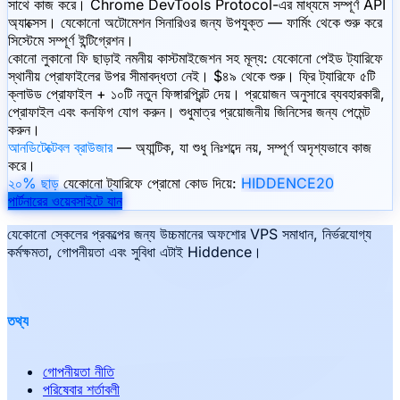
সাথে কাজ করে। Chrome DevTools Protocol-এর মাধ্যমে সম্পূর্ণ API
অ্যাক্সেস। যেকোনো অটোমেশন সিনারিওর জন্য উপযুক্ত — ফার্মিং থেকে শুরু করে
সিস্টেমে সম্পূর্ণ ইন্টিগ্রেশন।
কোনো লুকানো ফি ছাড়াই নমনীয় কাস্টমাইজেশন সহ মূল্য: যেকোনো পেইড ট্যারিফে
স্থানীয় প্রোফাইলের উপর সীমাবদ্ধতা নেই। $৪৯ থেকে শুরু। ফ্রি ট্যারিফে ৫টি
ক্লাউড প্রোফাইল + ১০টি নতুন ফিঙ্গারপ্রিন্ট দেয়। প্রয়োজন অনুসারে ব্যবহারকারী,
প্রোফাইল এবং কনফিগ যোগ করুন। শুধুমাত্র প্রয়োজনীয় জিনিসের জন্য পেমেন্ট
করুন।
আনডিটেক্টেবল ব্রাউজার
— অ্যান্টিক, যা শুধু নিঃশব্দে নয়, সম্পূর্ণ অদৃশ্যভাবে কাজ
করে।
২০% ছাড়
যেকোনো ট্যারিফে প্রোমো কোড দিয়ে:
HIDDENCE20
পার্টনারের ওয়েবসাইটে যান
যেকোনো স্কেলের প্রকল্পের জন্য উচ্চমানের অফশোর VPS সমাধান, নির্ভরযোগ্য
কর্মক্ষমতা, গোপনীয়তা এবং সুবিধা এটাই Hiddence।
তথ্য
গোপনীয়তা নীতি
পরিষেবার শর্তাবলী