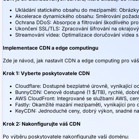
Ukládání statického obsahu do mezipaměti: Obrázky,
Akcelerace dynamického obsahu: Směrování požada
Ochrana DDoS: Absorpce a filtrování škodlivého pro
Ukončení SSL/TLS: Zpracování šifrování na okrajový
Streamování videa: Optimalizace doručování videa s
Implementace CDN a edge computingu
Zde je návod, jak nastavit CDN a edge computing pro váš
Krok 1: Vyberte poskytovatele CDN
Cloudflare: Dostupné bezplatné úrovně, vynikající o
BunnyCDN: Cenově dostupné (1 $/TB), rychlé, dobré 
AWS CloudFront: Integrované se službami AWS, ceny
Fastly: Okamžité mazání mezipaměti, vynikající pro
KeyCDN: Jednoduché ceny, dobrý výkon, snadné na
Krok 2: Nakonfigurujte váš CDN
Po výběru poskytovatele nakonfigurujte vaši doménu: