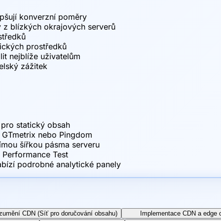
pšují konverzní poměry
 z blízkých okrajových serverů
středků
tických prostředků
it nejblíže uživatelům
elský zážitek
pro statický obsah
t, GTmetrix nebo Pingdom
římou šířkou pásma serveru
DN Performance Test
abízí podrobné analytické panely
zumění CDN (Síť pro doručování obsahu)
Implementace CDN a edge 