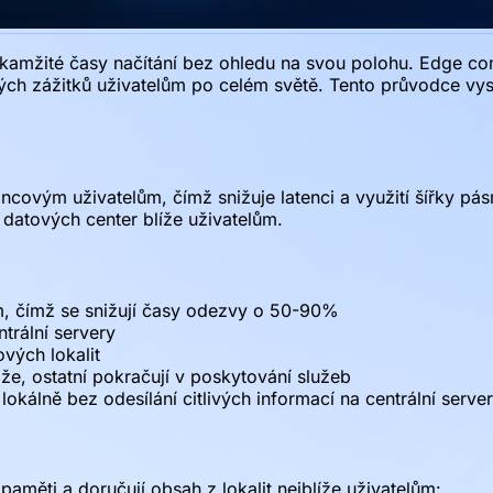
okamžité časy načítání bez ohledu na svou polohu. Edge co
ch zážitků uživatelům po celém světě. Tento průvodce vysvět
oncovým uživatelům, čímž snižuje latenci a využití šířky p
 datových center blíže uživatelům.
ům, čímž se snižují časy odezvy o 50-90%
trální servery
ových lokalit
že, ostatní pokračují v poskytování služeb
álně bez odesílání citlivých informací na centrální serve
paměti a doručují obsah z lokalit nejblíže uživatelům: