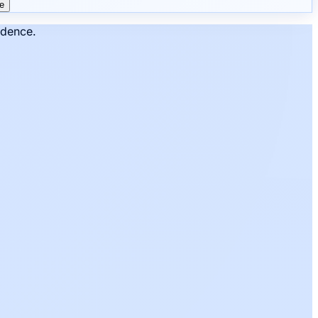
e
ddence.