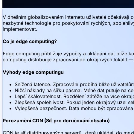
V dnešním globalizovaném internetu uživatelé očekávají 
nezbytné technologie pro poskytování rychlých, spolehlivý
implementovat.
Co je edge computing?
Edge computing přibližuje výpočty a ukládání dat blíže k
computing distribuuje zpracování do okrajových lokalit —
Výhody edge computingu
Snížená latence: Zpracování probíhá blíže uživatel
Nižší náklady na šířku pásma: Méně dat putuje na cen
Lepší škálovatelnost: Rozdělení zátěže na více okraj
Zlepšená spolehlivost: Pokud jeden okrajový uzel sel
Vylepšená bezpečnost: Data mohou být zpracována lok
Porozumění CDN (Síť pro doručování obsahu)
CDN je síť distribuovaných serverů, které ukládají do mezi