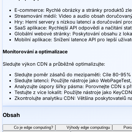
E-commerce: Rychlé obrázky a stránky produktů zle
Streamování médií: Video a audio obsah doručovaný
Hry: Herní servery s nízkou latencí a doručování pro
SaaS aplikace: Rychlejší API odpovědi a načítání sta
Globální webové stránky: Poskytování obsahu z lokal
Mobilní aplikace: Snížení latence API pro lepší uživat
Monitorování a optimalizace
Sledujte výkon CDN a průběžně optimalizujte:
Sledujte poměr zásahů do mezipaměti: Cíle 80-95% 
Sledujte latenci: Použijte nástroje jako WebPageTes
Analyzujte úspory šířky pásma: Porovnejte CDN s p
Testujte z více lokalit: Použijte nástroje jako KeyC
Zkontrolujte analytiku CDN: Většina poskytovatelů n
Obsah
Co je edge computing?
Výhody edge computingu
Poro