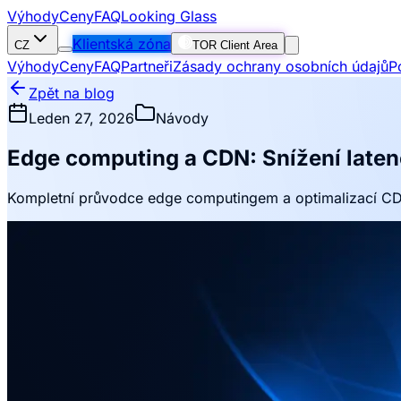
Výhody
Ceny
FAQ
Looking Glass
Klientská zóna
CZ
TOR Client Area
Výhody
Ceny
FAQ
Partneři
Zásady ochrany osobních údajů
P
Zpět na blog
Leden 27, 2026
Návody
Edge computing a CDN: Snížení laten
Kompletní průvodce edge computingem a optimalizací CDN: