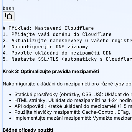
bash
# Příklad: Nastavení Cloudflare

1. Přidejte vaši doménu do Cloudflare

2. Aktualizujte nameservery u vašeho registr
3. Nakonfigurujte DNS záznamy

4. Povolte ukládání do mezipaměti CDN

5. Nastavte SSL/TLS (automaticky s Cloudfla
Krok 3: Optimalizujte pravidla mezipaměti
Nakonfigurujte ukládání do mezipaměti pro různé typy ob
Statické prostředky (obrázky, CSS, JS): Ukládat do
HTML stránky: Ukládat do mezipaměti na 1-24 hodin v
API odpovědi: Krátké ukládání do mezipaměti (1-5 
Použijte hlavičky mezipaměti: Cache-Control, ETag,
Implementujte mazání mezipaměti: Vymažte mezipamě
Běžné případy použití