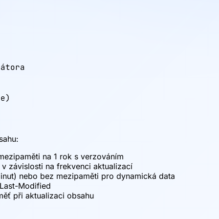
átora

re)
sahu:
 mezipaměti na 1 rok s verzováním
 závislosti na frekvenci aktualizací
minut) nebo bez mezipaměti pro dynamická data
 Last-Modified
ť při aktualizaci obsahu