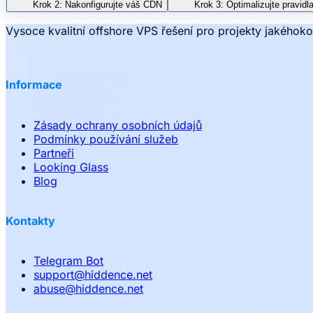
Krok 2: Nakonfigurujte váš CDN
Krok 3: Optimalizujte pravid
Vysoce kvalitní offshore VPS řešení pro projekty jakéhoko
Informace
Zásady ochrany osobních údajů
Podmínky používání služeb
Partneři
Looking Glass
Blog
Kontakty
Telegram Bot
support
@
hiddence.net
abuse
@
hiddence.net