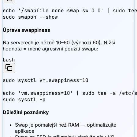
echo '/swapfile none swap sw 0 0' | sudo tee
sudo swapon --show
Úprava swappiness
Na serverech je běžné 10–60 (výchozí 60). Nižší
hodnota = méně agresivní použití swapu:
bash
sudo sysctl vm.swappiness=10

echo 'vm.swappiness=10' | sudo tee -a /etc/s
sudo sysctl -p
Důležité poznámky
Swap je pomalejší než RAM — optimalizujte
aplikace