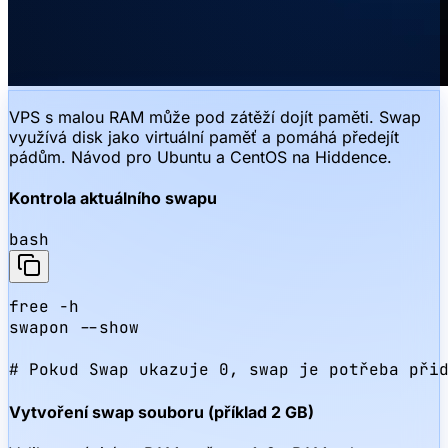
VPS s malou RAM může pod zátěží dojít paměti. Swap
využívá disk jako virtuální paměť a pomáhá předejít
pádům. Návod pro Ubuntu a CentOS na Hiddence.
Kontrola aktuálního swapu
bash
free -h

swapon --show

# Pokud Swap ukazuje 0, swap je potřeba při
Vytvoření swap souboru (příklad 2 GB)