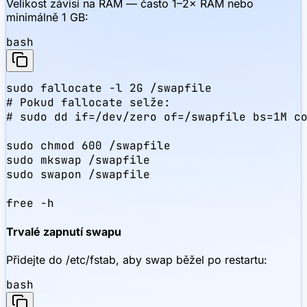
Velikost závisí na RAM — často 1–2× RAM nebo
minimálně 1 GB:
bash
sudo fallocate -l 2G /swapfile

# Pokud fallocate selže:

# sudo dd if=/dev/zero of=/swapfile bs=1M co
sudo chmod 600 /swapfile

sudo mkswap /swapfile

sudo swapon /swapfile

free -h
Trvalé zapnutí swapu
Přidejte do /etc/fstab, aby swap běžel po restartu:
bash