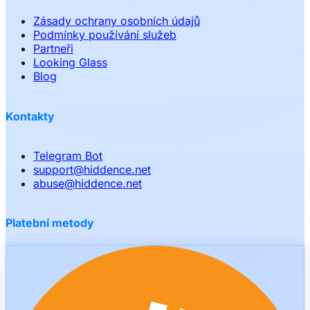
Zásady ochrany osobních údajů
Podmínky používání služeb
Partneři
Looking Glass
Blog
Kontakty
Telegram Bot
support
@
hiddence.net
abuse
@
hiddence.net
Platební metody