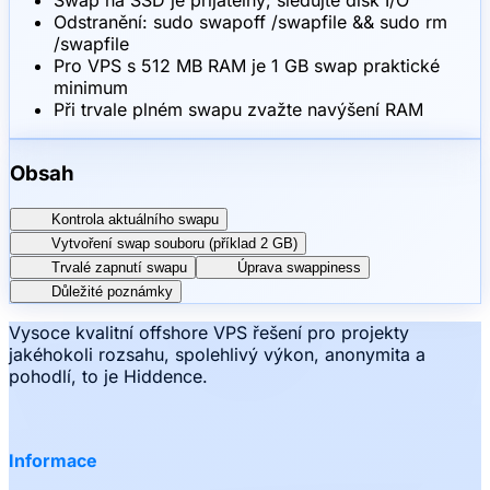
Swap na SSD je přijatelný; sledujte disk I/O
Odstranění: sudo swapoff /swapfile && sudo rm
/swapfile
Pro VPS s 512 MB RAM je 1 GB swap praktické
minimum
Při trvale plném swapu zvažte navýšení RAM
Obsah
Kontrola aktuálního swapu
Vytvoření swap souboru (příklad 2 GB)
Trvalé zapnutí swapu
Úprava swappiness
Důležité poznámky
Vysoce kvalitní offshore VPS řešení pro projekty
jakéhokoli rozsahu, spolehlivý výkon, anonymita a
pohodlí, to je Hiddence.
Informace