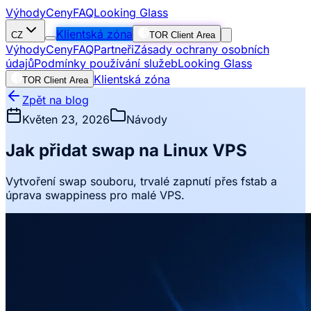
Výhody
Ceny
FAQ
Looking Glass
Klientská zóna
CZ
TOR Client Area
Výhody
Ceny
FAQ
Partneři
Zásady ochrany osobních
údajů
Podmínky používání služeb
Looking Glass
Klientská zóna
TOR Client Area
Zpět na blog
Květen 23, 2026
Návody
Jak přidat swap na Linux VPS
Vytvoření swap souboru, trvalé zapnutí přes fstab a
úprava swappiness pro malé VPS.