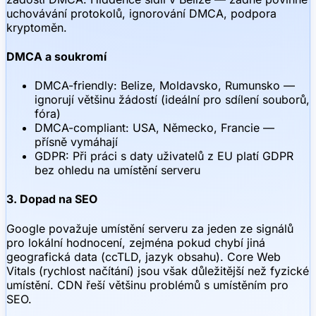
uchovávání protokolů, ignorování DMCA, podpora
kryptoměn.
DMCA a soukromí
DMCA-friendly: Belize, Moldavsko, Rumunsko —
ignorují většinu žádostí (ideální pro sdílení souborů,
fóra)
DMCA-compliant: USA, Německo, Francie —
přísně vymáhají
GDPR: Při práci s daty uživatelů z EU platí GDPR
bez ohledu na umístění serveru
3. Dopad na SEO
Google považuje umístění serveru za jeden ze signálů
pro lokální hodnocení, zejména pokud chybí jiná
geografická data (ccTLD, jazyk obsahu). Core Web
Vitals (rychlost načítání) jsou však důležitější než fyzické
umístění. CDN řeší většinu problémů s umístěním pro
SEO.