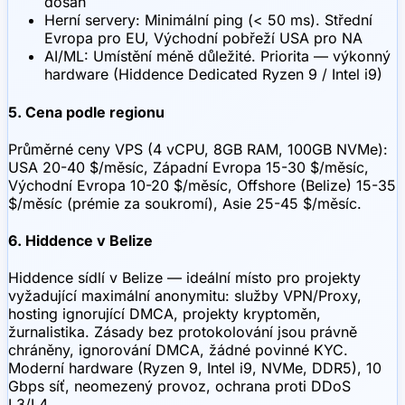
dosah
Herní servery: Minimální ping (< 50 ms). Střední
Evropa pro EU, Východní pobřeží USA pro NA
AI/ML: Umístění méně důležité. Priorita — výkonný
hardware (Hiddence Dedicated Ryzen 9 / Intel i9)
5. Cena podle regionu
Průměrné ceny VPS (4 vCPU, 8GB RAM, 100GB NVMe):
USA 20-40 $/měsíc, Západní Evropa 15-30 $/měsíc,
Východní Evropa 10-20 $/měsíc, Offshore (Belize) 15-35
$/měsíc (prémie za soukromí), Asie 25-45 $/měsíc.
6. Hiddence v Belize
Hiddence sídlí v Belize — ideální místo pro projekty
vyžadující maximální anonymitu: služby VPN/Proxy,
hosting ignorující DMCA, projekty kryptoměn,
žurnalistika. Zásady bez protokolování jsou právně
chráněny, ignorování DMCA, žádné povinné KYC.
Moderní hardware (Ryzen 9, Intel i9, NVMe, DDR5), 10
Gbps síť, neomezený provoz, ochrana proti DDoS
L3/L4.