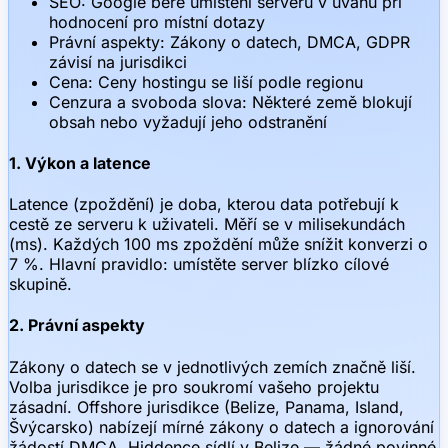
SEO: Google bere umístění serveru v úvahu při
hodnocení pro místní dotazy
Právní aspekty: Zákony o datech, DMCA, GDPR
závisí na jurisdikci
Cena: Ceny hostingu se liší podle regionu
Cenzura a svoboda slova: Některé země blokují
obsah nebo vyžadují jeho odstranění
1. Výkon a latence
Latence (zpoždění) je doba, kterou data potřebují k
cestě ze serveru k uživateli. Měří se v milisekundách
(ms). Každých 100 ms zpoždění může snížit konverzi o
7 %. Hlavní pravidlo: umístěte server blízko cílové
skupině.
2. Právní aspekty
Zákony o datech se v jednotlivých zemích značně liší.
Volba jurisdikce je pro soukromí vašeho projektu
zásadní. Offshore jurisdikce (Belize, Panama, Island,
Švýcarsko) nabízejí mírné zákony o datech a ignorování
žádostí DMCA. Hiddence sídlí v Belize — žádné povinné