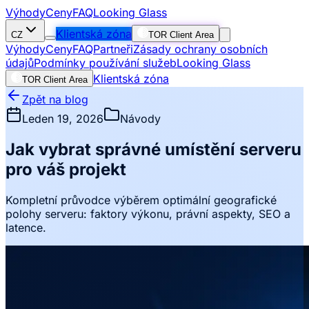
Výhody
Ceny
FAQ
Looking Glass
Klientská zóna
CZ
TOR Client Area
Výhody
Ceny
FAQ
Partneři
Zásady ochrany osobních
údajů
Podmínky používání služeb
Looking Glass
Klientská zóna
TOR Client Area
Zpět na blog
Leden 19, 2026
Návody
Jak vybrat správné umístění serveru
pro váš projekt
Kompletní průvodce výběrem optimální geografické
polohy serveru: faktory výkonu, právní aspekty, SEO a
latence.