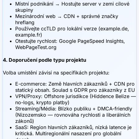
Místní podnikání → Hostujte server v zemi cílové
skupiny
Mezinárodní web → CDN + správné značky
hreflang
Používejte ccTLD pro lokální verze (example.de,
example.fr)
Otestujte rychlost: Google PageSpeed Insights,
WebPageTest.org
4. Doporučení podle typu projektu
Volba umístění závisí na specifikách projektu:
E-commerce: Země hlavních zákazníků + CDN pro
statický obsah. Soulad s GDPR pro zákazníky z EU
VPN/Proxy: Offshore jurisdikce (Hiddence Belize —
no-logs, krypto platby)
Streaming/Média: Blízko publiku + DMCA-friendly
(Nizozemsko — rovnováha rychlosti a liberálních
zákonů)
SaaS: Region hlavních zákazníků, nízká latence je
kritická. Multiregionální nasazení pro globální