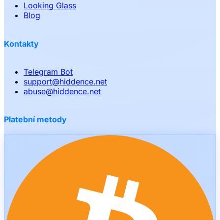
Looking Glass
Blog
Kontakty
Telegram Bot
support
@
hiddence.net
abuse
@
hiddence.net
Platební metody