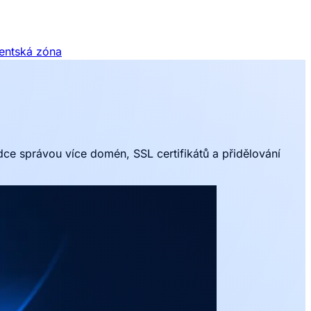
ientská zóna
ce správou více domén, SSL certifikátů a přidělování