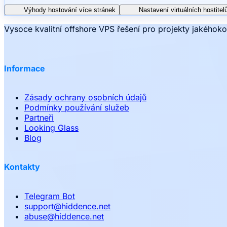
Výhody hostování více stránek
Nastavení virtuálních hostitel
Vysoce kvalitní offshore VPS řešení pro projekty jakéhoko
Informace
Zásady ochrany osobních údajů
Podmínky používání služeb
Partneři
Looking Glass
Blog
Kontakty
Telegram Bot
support
@
hiddence.net
abuse
@
hiddence.net