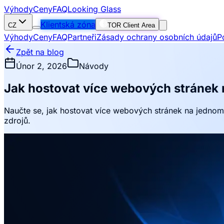
Výhody
Ceny
FAQ
Looking Glass
Klientská zóna
CZ
TOR Client Area
Výhody
Ceny
FAQ
Partneři
Zásady ochrany osobních údajů
P
Zpět na blog
Únor 2, 2026
Návody
Jak hostovat více webových stránek
Naučte se, jak hostovat více webových stránek na jednom 
zdrojů.