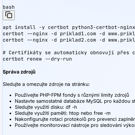
bash
apt install -y certbot python3-certbot-nginx
certbot --nginx -d priklad1.com -d www.prikl
certbot --nginx -d priklad2.com -d www.prikl
# Certifikáty se automaticky obnovují přes c
certbot renew --dry-run
Správa zdrojů
Sledujte a omezujte zdroje na stránku:
Používejte PHP-FPM fondy s různými limity zdrojů
Nastavte samostatné databáze MySQL pro každou s
Sledujte využití disku: df -h
Sledujte využití paměti: htop nebo free -m
Nakonfigurujte rotaci protokolů pro prevenci zaplněn
Používejte monitorovací nástroje pro sledování výko