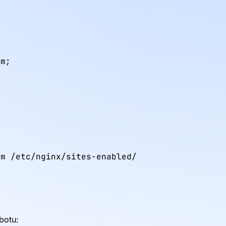


m;

m /etc/nginx/sites-enabled/

botu: