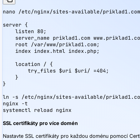
nano /etc/nginx/sites-available/priklad1.com
server {

    listen 80;

    server_name priklad1.com www.priklad1.co
    root /var/www/priklad1.com;

    index index.html index.php;

    location / {

        try_files $uri $uri/ =404;

    }

}

ln -s /etc/nginx/sites-available/priklad1.co
nginx -t

systemctl reload nginx
SSL certifikáty pro více domén
Nastavte SSL certifikáty pro každou doménu pomocí Cert