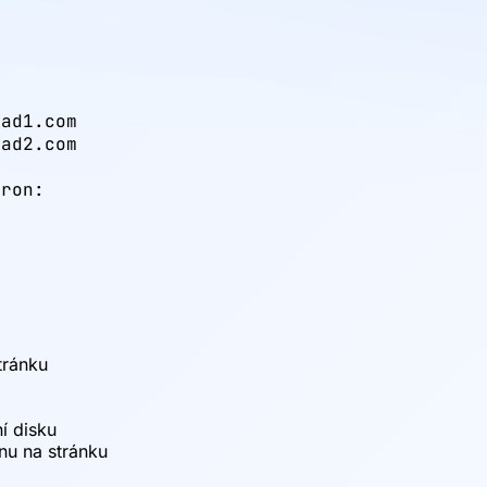


ad1.com

ad2.com

ron:

tránku
í disku
nu na stránku