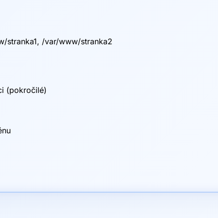
/stranka1, /var/www/stranka2
i (pokročilé)
énu