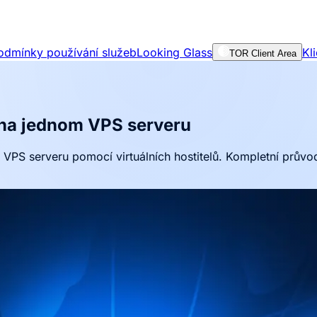
odmínky používání služeb
Looking Glass
Kl
TOR Client Area
 na jednom VPS serveru
VPS serveru pomocí virtuálních hostitelů. Kompletní průvod