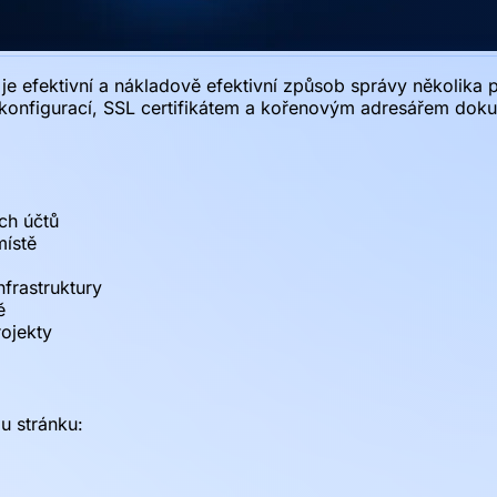
 efektivní a nákladově efektivní způsob správy několika pr
 konfigurací, SSL certifikátem a kořenovým adresářem doku
ch účtů
místě
nfrastruktury
ě
rojekty
u stránku: