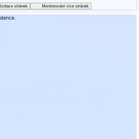
Izolace stránek
Monitorování více stránek
ddence.