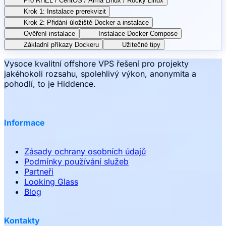
Pro RHEL / CentOS / Alma Linux / Rocky Linux
Krok 1: Instalace prerekvizit
Krok 2: Přidání úložiště Docker a instalace
Ověření instalace
Instalace Docker Compose
Základní příkazy Dockeru
Užitečné tipy
Vysoce kvalitní offshore VPS řešení pro projekty
jakéhokoli rozsahu, spolehlivý výkon, anonymita a
pohodlí, to je Hiddence.
Informace
Zásady ochrany osobních údajů
Podmínky používání služeb
Partneři
Looking Glass
Blog
Kontakty