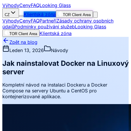
Výhody
Ceny
FAQ
Looking Glass
Klientská zóna
CZ
TOR Client Area
Výhody
Ceny
FAQ
Partneři
Zásady ochrany osobních
údajů
Podmínky používání služeb
Looking Glass
Klientská zóna
TOR Client Area
Zpět na blog
Leden 13, 2026
Návody
Jak nainstalovat Docker na Linuxový
server
Kompletní návod na instalaci Dockeru a Docker
Compose na servery Ubuntu a CentOS pro
kontejnerizované aplikace.