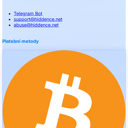
Telegram Bot
support
@
hiddence.net
abuse
@
hiddence.net
Platební metody