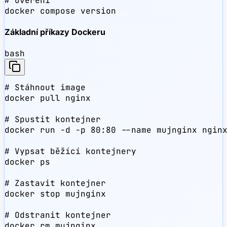
# Ověření

docker compose version
Základní příkazy Dockeru
bash
# Stáhnout image

docker pull nginx

# Spustit kontejner

docker run -d -p 80:80 --name mujnginx nginx
# Vypsat běžící kontejnery

docker ps

# Zastavit kontejner

docker stop mujnginx

# Odstranit kontejner

docker rm mujnginx