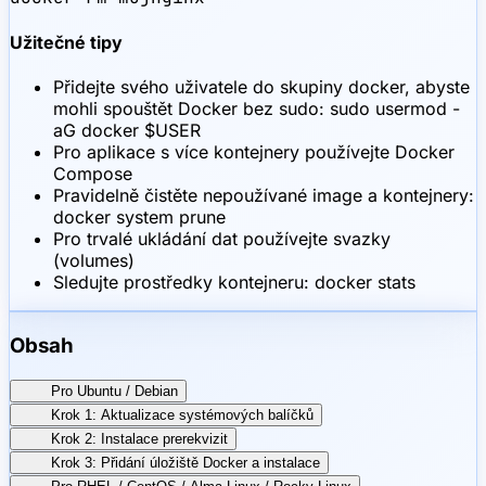
Užitečné tipy
Přidejte svého uživatele do skupiny docker, abyste
mohli spouštět Docker bez sudo: sudo usermod -
aG docker $USER
Pro aplikace s více kontejnery používejte Docker
Compose
Pravidelně čistěte nepoužívané image a kontejnery:
docker system prune
Pro trvalé ukládání dat používejte svazky
(volumes)
Sledujte prostředky kontejneru: docker stats
Obsah
Pro Ubuntu / Debian
Krok 1: Aktualizace systémových balíčků
Krok 2: Instalace prerekvizit
Krok 3: Přidání úložiště Docker a instalace