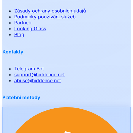
Zásady ochrany osobních údajů
Podmínky používání služeb
Partneři
Looking Glass
Blog
Kontakty
Telegram Bot
support
@
hiddence.net
abuse
@
hiddence.net
Platební metody