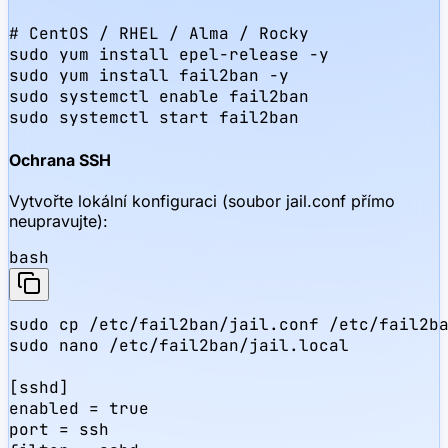
# CentOS / RHEL / Alma / Rocky

sudo yum install epel-release -y

sudo yum install fail2ban -y

sudo systemctl enable fail2ban

sudo systemctl start fail2ban
Ochrana SSH
Vytvořte lokální konfiguraci (soubor jail.conf přímo
neupravujte):
bash
sudo cp /etc/fail2ban/jail.conf /etc/fail2ba
sudo nano /etc/fail2ban/jail.local

[sshd]

enabled = true

port = ssh
