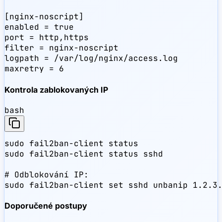
[nginx-noscript]

enabled = true

port = http,https

filter = nginx-noscript

logpath = /var/log/nginx/access.log

maxretry = 6
Kontrola zablokovaných IP
bash
sudo fail2ban-client status

sudo fail2ban-client status sshd

# Odblokování IP:

sudo fail2ban-client set sshd unbanip 1.2.3
Doporučené postupy