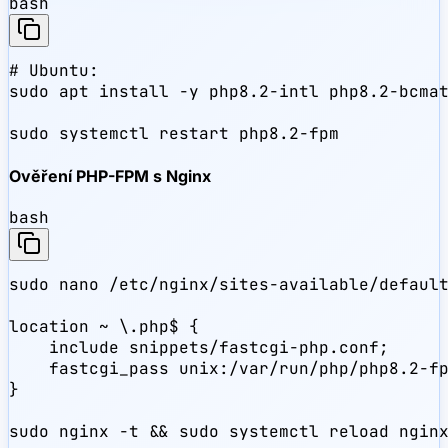
bash
# Ubuntu:

sudo apt install -y php8.2-intl php8.2-bcmat
sudo systemctl restart php8.2-fpm
Ověření PHP-FPM s Nginx
bash
sudo nano /etc/nginx/sites-available/default
location ~ \.php$ {

    include snippets/fastcgi-php.conf;

    fastcgi_pass unix:/var/run/php/php8.2-fp
}

sudo nginx -t && sudo systemctl reload ngin