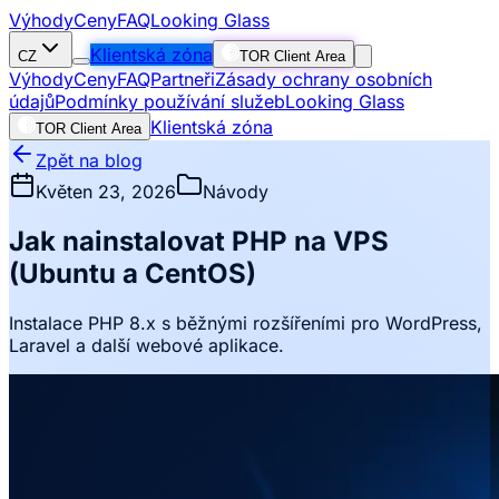
Výhody
Ceny
FAQ
Looking Glass
Klientská zóna
CZ
TOR Client Area
Výhody
Ceny
FAQ
Partneři
Zásady ochrany osobních
údajů
Podmínky používání služeb
Looking Glass
Klientská zóna
TOR Client Area
Zpět na blog
Květen 23, 2026
Návody
Jak nainstalovat PHP na VPS
(Ubuntu a CentOS)
Instalace PHP 8.x s běžnými rozšířeními pro WordPress,
Laravel a další webové aplikace.