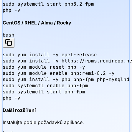
sudo systemctl start php8.2-fpm

php -v
CentOS / RHEL / Alma / Rocky
bash
sudo yum install -y epel-release

sudo yum install -y https://rpms.remirepo.ne
sudo yum module reset php -y

sudo yum module enable php:remi-8.2 -y

sudo yum install -y php php-fpm php-mysqlnd 
sudo systemctl enable php-fpm

sudo systemctl start php-fpm

php -v
Další rozšíření
Instalujte podle požadavků aplikace: