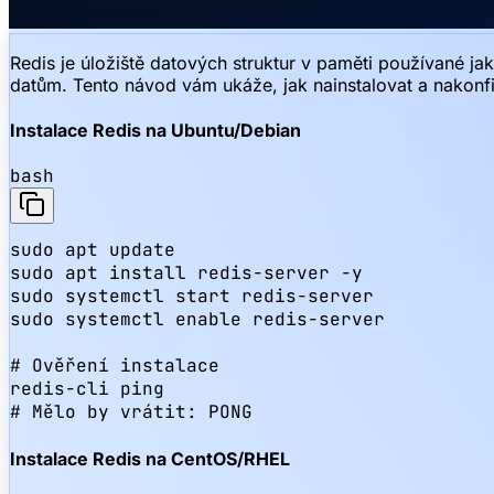
Redis je úložiště datových struktur v paměti používané j
datům. Tento návod vám ukáže, jak nainstalovat a nakonf
Instalace Redis na Ubuntu/Debian
bash
sudo apt update

sudo apt install redis-server -y

sudo systemctl start redis-server

sudo systemctl enable redis-server

# Ověření instalace

redis-cli ping

# Mělo by vrátit: PONG
Instalace Redis na CentOS/RHEL