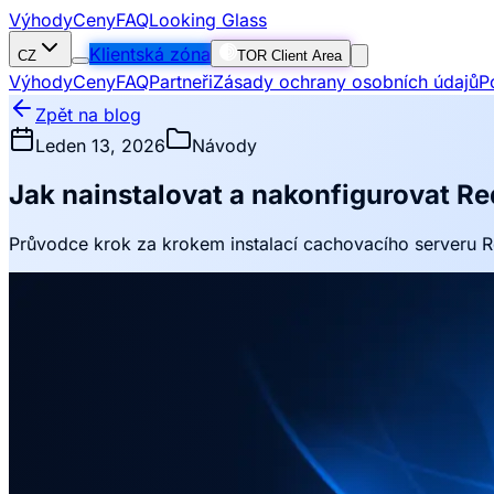
Výhody
Ceny
FAQ
Looking Glass
Klientská zóna
CZ
TOR Client Area
Výhody
Ceny
FAQ
Partneři
Zásady ochrany osobních údajů
P
Zpět na blog
Leden 13, 2026
Návody
Jak nainstalovat a nakonfigurovat R
Průvodce krok za krokem instalací cachovacího serveru R