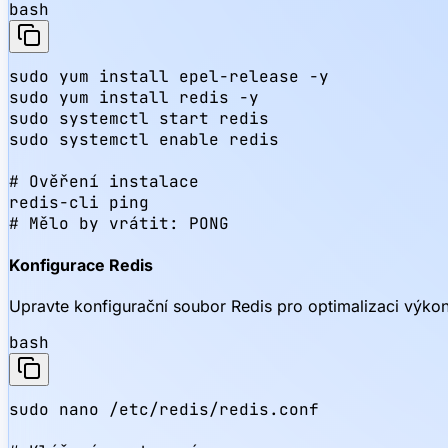
bash
sudo yum install epel-release -y

sudo yum install redis -y

sudo systemctl start redis

sudo systemctl enable redis

# Ověření instalace

redis-cli ping

# Mělo by vrátit: PONG
Konfigurace Redis
Upravte konfigurační soubor Redis pro optimalizaci výko
bash
sudo nano /etc/redis/redis.conf
