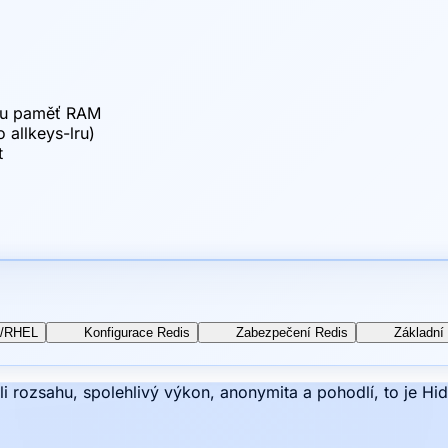
ou paměť RAM
 allkeys-lru)
t
S/RHEL
Konfigurace Redis
Zabezpečení Redis
Základní 
li rozsahu, spolehlivý výkon, anonymita a pohodlí, to je Hi