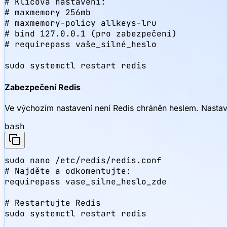
# Klíčová nastavení:

# maxmemory 256mb

# maxmemory-policy allkeys-lru

# bind 127.0.0.1 (pro zabezpečení)

# requirepass vaše_silné_heslo

sudo systemctl restart redis
Zabezpečení Redis
Ve výchozím nastavení není Redis chráněn heslem. Nastav
bash
sudo nano /etc/redis/redis.conf

# Najděte a odkomentujte:

requirepass vase_silne_heslo_zde

# Restartujte Redis

sudo systemctl restart redis
