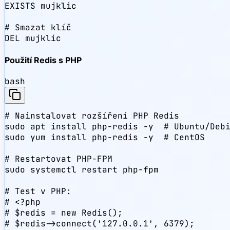
EXISTS mujklic

# Smazat klíč

DEL mujklic
Použití Redis s PHP
bash
# Nainstalovat rozšíření PHP Redis

sudo apt install php-redis -y  # Ubuntu/Debi
sudo yum install php-redis -y  # CentOS

# Restartovat PHP-FPM

sudo systemctl restart php-fpm

# Test v PHP:

# <?php

# $redis = new Redis();

# $redis->connect('127.0.0.1', 6379);
