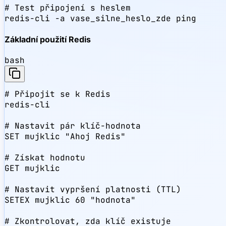
# Test připojení s heslem

redis-cli -a vase_silne_heslo_zde ping
Základní použití Redis
bash
# Připojit se k Redis

redis-cli

# Nastavit pár klíč-hodnota

SET mujklic "Ahoj Redis"

# Získat hodnotu

GET mujklic

# Nastavit vypršení platnosti (TTL)

SETEX mujklic 60 "hodnota"

# Zkontrolovat, zda klíč existuje
