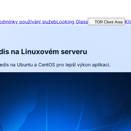
odmínky používání služeb
Looking Glass
Kl
TOR Client Area
edis na Linuxovém serveru
edis na Ubuntu a CentOS pro lepší výkon aplikací.