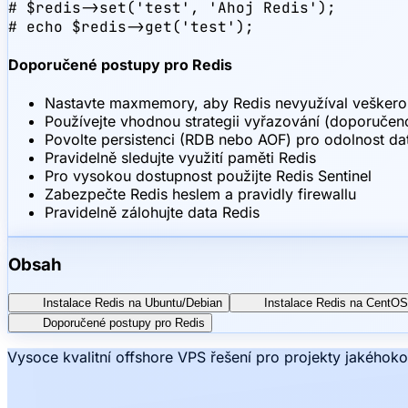
# $redis->set('test', 'Ahoj Redis');

# echo $redis->get('test');
Doporučené postupy pro Redis
Nastavte maxmemory, aby Redis nevyužíval vešker
Používejte vhodnou strategii vyřazování (doporučeno
Povolte persistenci (RDB nebo AOF) pro odolnost da
Pravidelně sledujte využití paměti Redis
Pro vysokou dostupnost použijte Redis Sentinel
Zabezpečte Redis heslem a pravidly firewallu
Pravidelně zálohujte data Redis
Obsah
Instalace Redis na Ubuntu/Debian
Instalace Redis na CentO
Doporučené postupy pro Redis
Vysoce kvalitní offshore VPS řešení pro projekty jakéhoko