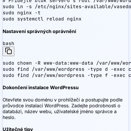
# Přidejte blok serveru s root /var/www/word
sudo ln -s /etc/nginx/sites-available/vasedo
sudo nginx -t

sudo systemctl reload nginx
Nastavení správných oprávnění
bash
sudo chown -R www-data:www-data /var/www/wor
sudo find /var/www/wordpress -type d -exec c
sudo find /var/www/wordpress -type f -exec 
Dokončení instalace WordPressu
Otevřete svou doménu v prohlížeči a postupujte podle
průvodce instalací WordPress. Zadejte podrobnosti o
databázi, název webu, uživatelské jméno správce a
heslo.
Užitečné tipy