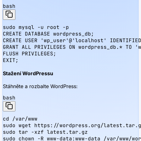
bash
sudo mysql -u root -p

CREATE DATABASE wordpress_db;

CREATE USER 'wp_user'@'localhost' IDENTIFIED
GRANT ALL PRIVILEGES ON wordpress_db.* TO 'w
FLUSH PRIVILEGES;

EXIT;
Stažení WordPressu
Stáhněte a rozbalte WordPress:
bash
cd /var/www

sudo wget https://wordpress.org/latest.tar.g
sudo tar -xzf latest.tar.gz

sudo chown -R www-data:www-data /var/www/wo