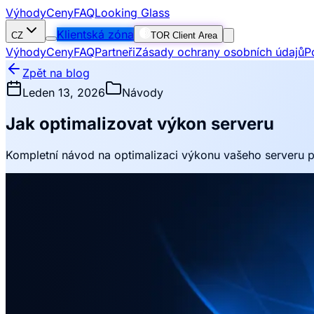
Výhody
Ceny
FAQ
Looking Glass
Klientská zóna
CZ
TOR Client Area
Výhody
Ceny
FAQ
Partneři
Zásady ochrany osobních údajů
P
Zpět na blog
Leden 13, 2026
Návody
Jak optimalizovat výkon serveru
Kompletní návod na optimalizaci výkonu vašeho serveru pro 