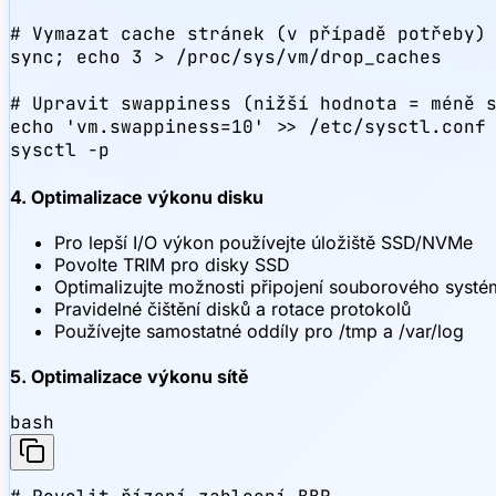
# Vymazat cache stránek (v případě potřeby)

sync; echo 3 > /proc/sys/vm/drop_caches

# Upravit swappiness (nižší hodnota = méně s
echo 'vm.swappiness=10' >> /etc/sysctl.conf

sysctl -p
4. Optimalizace výkonu disku
Pro lepší I/O výkon používejte úložiště SSD/NVMe
Povolte TRIM pro disky SSD
Optimalizujte možnosti připojení souborového systé
Pravidelné čištění disků a rotace protokolů
Používejte samostatné oddíly pro /tmp a /var/log
5. Optimalizace výkonu sítě
bash