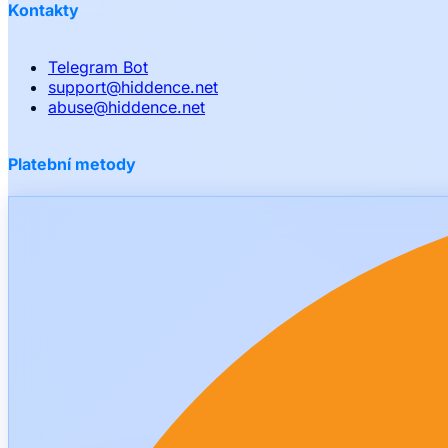
Kontakty
Telegram Bot
support
@
hiddence.net
abuse
@
hiddence.net
Platební metody