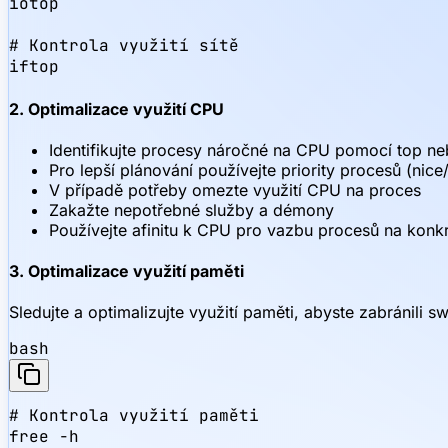
iotop

# Kontrola využití sítě

iftop
2. Optimalizace využití CPU
Identifikujte procesy náročné na CPU pomocí top n
Pro lepší plánování používejte priority procesů (nice
V případě potřeby omezte využití CPU na proces
Zakažte nepotřebné služby a démony
Používejte afinitu k CPU pro vazbu procesů na konkr
3. Optimalizace využití paměti
Sledujte a optimalizujte využití paměti, abyste zabránili s
bash
# Kontrola využití paměti

free -h
