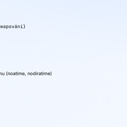
wapování)

mu (noatime, nodiratime)