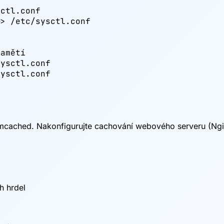
ctl.conf

> /etc/sysctl.conf

amětí

ysctl.conf

ysctl.conf

emcached. Nakonfigurujte cachování webového serveru (Ngi
h hrdel