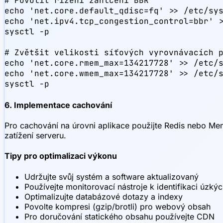
# Povolit řízení zahlcení BBR

echo 'net.core.default_qdisc=fq' >> /etc/sys
echo 'net.ipv4.tcp_congestion_control=bbr' >
sysctl -p

# Zvětšit velikosti síťových vyrovnávacích p
echo 'net.core.rmem_max=134217728' >> /etc/s
echo 'net.core.wmem_max=134217728' >> /etc/s
sysctl -p
6. Implementace cachování
Pro cachování na úrovni aplikace použijte Redis nebo M
zatížení serveru.
Tipy pro optimalizaci výkonu
Udržujte svůj systém a software aktualizovaný
Používejte monitorovací nástroje k identifikaci úzkýc
Optimalizujte databázové dotazy a indexy
Povolte kompresi (gzip/brotli) pro webový obsah
Pro doručování statického obsahu používejte CDN