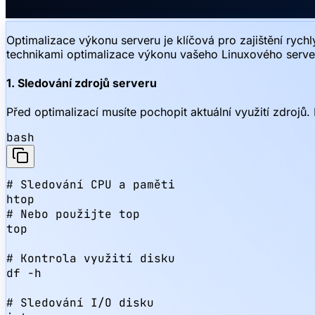
Optimalizace výkonu serveru je klíčová pro zajištění rych
technikami optimalizace výkonu vašeho Linuxového serve
1. Sledování zdrojů serveru
Před optimalizací musíte pochopit aktuální využití zdrojů
bash
# Sledování CPU a paměti

htop

# Nebo použijte top

top

# Kontrola využití disku

df -h

# Sledování I/O disku
