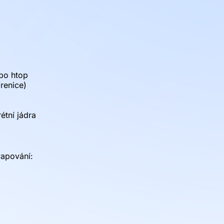
ebo htop
/renice)
étní jádra
wapování: