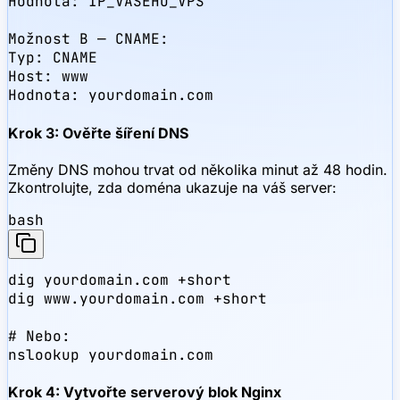
Hodnota: IP_VAŠEHO_VPS

Možnost B — CNAME:

Typ: CNAME

Host: www

Hodnota: yourdomain.com
Krok 3: Ověřte šíření DNS
Změny DNS mohou trvat od několika minut až 48 hodin.
Zkontrolujte, zda doména ukazuje na váš server:
bash
dig yourdomain.com +short

dig www.yourdomain.com +short

# Nebo:

nslookup yourdomain.com
Krok 4: Vytvořte serverový blok Nginx