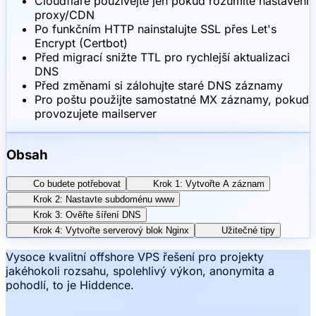
Cloudflare používejte jen pokud rozumíte nastavení
proxy/CDN
Po funkčním HTTP nainstalujte SSL přes Let's
Encrypt (Certbot)
Před migrací snižte TTL pro rychlejší aktualizaci
DNS
Před změnami si zálohujte staré DNS záznamy
Pro poštu použijte samostatné MX záznamy, pokud
provozujete mailserver
Obsah
Co budete potřebovat
Krok 1: Vytvořte A záznam
Krok 2: Nastavte subdoménu www
Krok 3: Ověřte šíření DNS
Krok 4: Vytvořte serverový blok Nginx
Užitečné tipy
Vysoce kvalitní offshore VPS řešení pro projekty
jakéhokoli rozsahu, spolehlivý výkon, anonymita a
pohodlí, to je Hiddence.