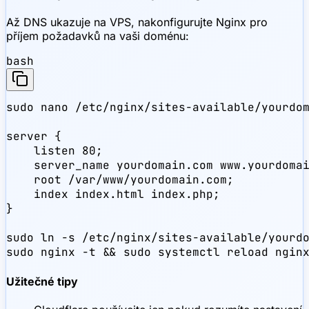
Až DNS ukazuje na VPS, nakonfigurujte Nginx pro
příjem požadavků na vaši doménu:
bash
sudo nano /etc/nginx/sites-available/yourdom
server {

    listen 80;

    server_name yourdomain.com www.yourdomai
    root /var/www/yourdomain.com;

    index index.html index.php;

}

sudo ln -s /etc/nginx/sites-available/yourdo
sudo nginx -t && sudo systemctl reload ngin
Užitečné tipy