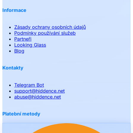
Informace
Zásady ochrany osobních údajů
Podmínky používání služeb
Partneři
Looking Glass
Blog
Kontakty
Telegram Bot
support
@
hiddence.net
abuse
@
hiddence.net
Platební metody