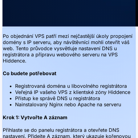
Po objednání VPS patří mezi nejčastější úkoly propojení
domény s IP serveru, aby návštěvníci mohli otevřít váš
web. Tento průvodce vysvětluje nastavení DNS u
registrátora a přípravu webového serveru na VPS
Hiddence.
Co budete potřebovat
Registrovaná doména u libovolného registrátora
Veřejná IP vašeho VPS z klientské zóny Hiddence
Přístup ke správě DNS u registrátora
Nainstalovaný Nginx nebo Apache na serveru
Krok 1: Vytvořte A záznam
Přihlaste se do panelu registrátora a otevřete DNS
nastavení. Přidejte A záznam, který ukazuje kořenovou