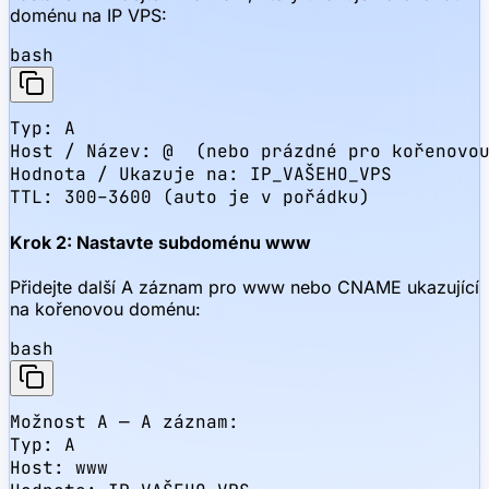
doménu na IP VPS:
bash
Typ: A

Host / Název: @  (nebo prázdné pro kořenovou
Hodnota / Ukazuje na: IP_VAŠEHO_VPS

TTL: 300–3600 (auto je v pořádku)
Krok 2: Nastavte subdoménu www
Přidejte další A záznam pro www nebo CNAME ukazující
na kořenovou doménu:
bash
Možnost A — A záznam:

Typ: A

Host: www
