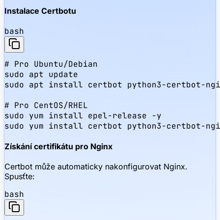
Instalace Certbotu
bash
# Pro Ubuntu/Debian

sudo apt update

sudo apt install certbot python3-certbot-ngi
# Pro CentOS/RHEL

sudo yum install epel-release -y

sudo yum install certbot python3-certbot-ng
Získání certifikátu pro Nginx
Certbot může automaticky nakonfigurovat Nginx.
Spusťte:
bash