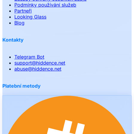
Podmínky používání služeb
Partneři
Looking Glass
Blog
Kontakty
Telegram Bot
support
@
hiddence.net
abuse
@
hiddence.net
Platební metody