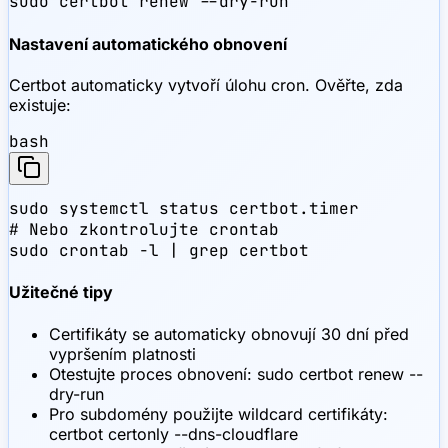
sudo certbot renew --dry-run
Nastavení automatického obnovení
Certbot automaticky vytvoří úlohu cron. Ověřte, zda
existuje:
bash
sudo systemctl status certbot.timer

# Nebo zkontrolujte crontab

sudo crontab -l | grep certbot
Užitečné tipy
Certifikáty se automaticky obnovují 30 dní před
vypršením platnosti
Otestujte proces obnovení: sudo certbot renew --
dry-run
Pro subdomény použijte wildcard certifikáty:
certbot certonly --dns-cloudflare