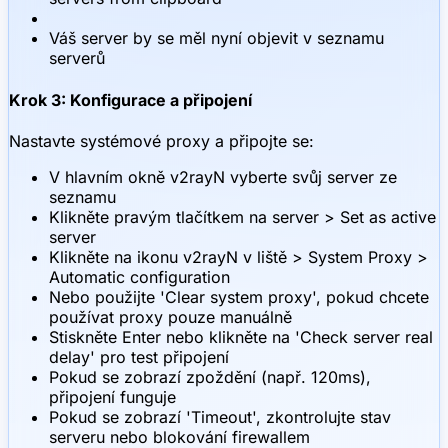
Váš server by se měl nyní objevit v seznamu
serverů
Krok 3: Konfigurace a připojení
Nastavte systémové proxy a připojte se:
V hlavním okně v2rayN vyberte svůj server ze
seznamu
Klikněte pravým tlačítkem na server > Set as active
server
Klikněte na ikonu v2rayN v liště > System Proxy >
Automatic configuration
Nebo použijte 'Clear system proxy', pokud chcete
používat proxy pouze manuálně
Stiskněte Enter nebo klikněte na 'Check server real
delay' pro test připojení
Pokud se zobrazí zpoždění (např. 120ms),
připojení funguje
Pokud se zobrazí 'Timeout', zkontrolujte stav
serveru nebo blokování firewallem