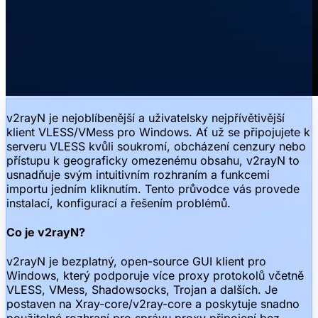
v2rayN je nejoblíbenější a uživatelsky nejpřívětivější
klient VLESS/VMess pro Windows. Ať už se připojujete k
serveru VLESS kvůli soukromí, obcházení cenzury nebo
přístupu k geograficky omezenému obsahu, v2rayN to
usnadňuje svým intuitivním rozhraním a funkcemi
importu jedním kliknutím. Tento průvodce vás provede
instalací, konfigurací a řešením problémů.
Co je v2rayN?
v2rayN je bezplatný, open-source GUI klient pro
Windows, který podporuje více proxy protokolů včetně
VLESS, VMess, Shadowsocks, Trojan a dalších. Je
postaven na Xray-core/v2ray-core a poskytuje snadno