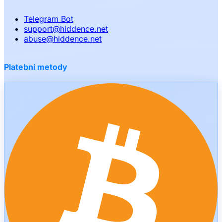
Telegram Bot
support
@
hiddence.net
abuse
@
hiddence.net
Platební metody