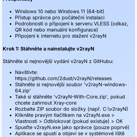
Windows 10 nebo Windows 11 (64-bit)
Přístup správce pro počáteční instalaci
Podrobnosti o připojení k serveru VLESS (odkaz,
QR kód nebo manuální konfigurace)
Připojení k internetu pro stažení v2rayN
Krok 1: Stáhněte a nainstalujte v2rayN
Stáhněte si nejnovější vydání v2rayN z GitHubu:
Navštivte:
https://github.com/2dust/v2rayN/releases
Stáhněte si nejnovější soubor 'v2rayN-windows-
64.zip'
Také si stáhněte 'v2rayN-With-Core.zip', pokud
chcete zahrnout Xray-core
Rozbalte ZIP soubor do složky (např. C:\v2rayN)
Klikněte pravým tlačítkem na v2rayN.exe >
Vlastnosti > Odblokovat (pokud existuje) > OK
Spusťte v2rayN.exe jako správce (pouze poprvé)
Aplikace se spustí a objeví se v systémové liště