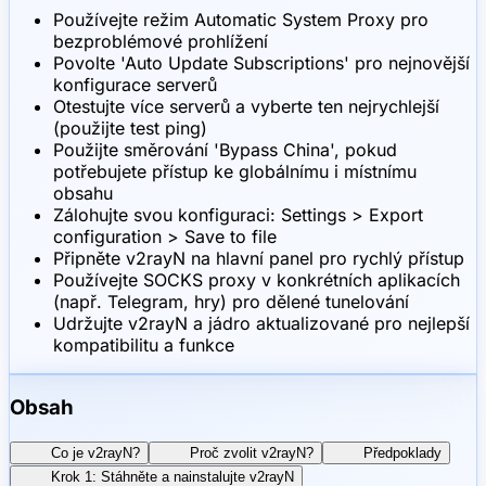
Používejte režim Automatic System Proxy pro
bezproblémové prohlížení
Povolte 'Auto Update Subscriptions' pro nejnovější
konfigurace serverů
Otestujte více serverů a vyberte ten nejrychlejší
(použijte test ping)
Použijte směrování 'Bypass China', pokud
potřebujete přístup ke globálnímu i místnímu
obsahu
Zálohujte svou konfiguraci: Settings > Export
configuration > Save to file
Připněte v2rayN na hlavní panel pro rychlý přístup
Používejte SOCKS proxy v konkrétních aplikacích
(např. Telegram, hry) pro dělené tunelování
Udržujte v2rayN a jádro aktualizované pro nejlepší
kompatibilitu a funkce
Obsah
Co je v2rayN?
Proč zvolit v2rayN?
Předpoklady
Krok 1: Stáhněte a nainstalujte v2rayN