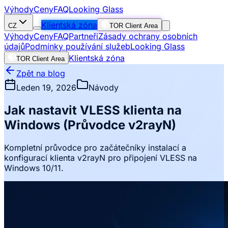
Výhody
Ceny
FAQ
Looking Glass
Klientská zóna
CZ
TOR Client Area
Výhody
Ceny
FAQ
Partneři
Zásady ochrany osobních
údajů
Podmínky používání služeb
Looking Glass
Klientská zóna
TOR Client Area
Zpět na blog
Leden 19, 2026
Návody
Jak nastavit VLESS klienta na
Windows (Průvodce v2rayN)
Kompletní průvodce pro začátečníky instalací a
konfigurací klienta v2rayN pro připojení VLESS na
Windows 10/11.