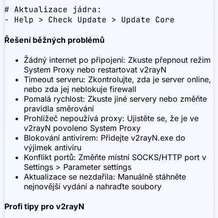
# Aktualizace jádra:

- Help > Check Update > Update Core
Řešení běžných problémů
Žádný internet po připojení: Zkuste přepnout režim
System Proxy nebo restartovat v2rayN
Timeout serveru: Zkontrolujte, zda je server online,
nebo zda jej neblokuje firewall
Pomalá rychlost: Zkuste jiné servery nebo změňte
pravidla směrování
Prohlížeč nepoužívá proxy: Ujistěte se, že je ve
v2rayN povoleno System Proxy
Blokování antivirem: Přidejte v2rayN.exe do
výjimek antiviru
Konflikt portů: Změňte místní SOCKS/HTTP port v
Settings > Parameter settings
Aktualizace se nezdařila: Manuálně stáhněte
nejnovější vydání a nahraďte soubory
Profi tipy pro v2rayN