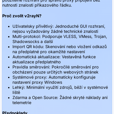
použitelné rozhraní pro správu proxy připojení bez
nutnosti znalosti příkazového řádku.
Proč zvolit v2rayN?
Uživatelsky přívětivý: Jednoduché GUI rozhraní,
nejsou vyžadovány žádné technické znalosti
Multi-protokol: Podporuje VLESS, VMess, Trojan,
Shadowsocks a další
Import QR kódu: Skenování nebo vložení odkazů
na předplatné pro okamžité nastavení
Automatická aktualizace: Vestavěná funkce
aktualizace předplatného
Pravidla směrování: Pokročilé směrování pro
obcházení pouze určitých webových stránek
Systémové proxy: Automaticky konfiguruje
nastavení proxy Windows
Lehký: Minimální využití zdrojů, běží v systémové
liště
Zdarma a Open Source: Žádné skryté náklady ani
telemetrie
Předpoklady