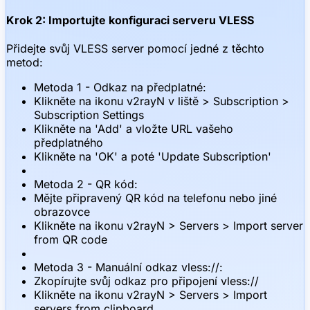
Krok 2: Importujte konfiguraci serveru VLESS
Přidejte svůj VLESS server pomocí jedné z těchto
metod:
Metoda 1 - Odkaz na předplatné:
Klikněte na ikonu v2rayN v liště > Subscription >
Subscription Settings
Klikněte na 'Add' a vložte URL vašeho
předplatného
Klikněte na 'OK' a poté 'Update Subscription'
Metoda 2 - QR kód:
Mějte připravený QR kód na telefonu nebo jiné
obrazovce
Klikněte na ikonu v2rayN > Servers > Import server
from QR code
Metoda 3 - Manuální odkaz vless://:
Zkopírujte svůj odkaz pro připojení vless://
Klikněte na ikonu v2rayN > Servers > Import
servers from clipboard