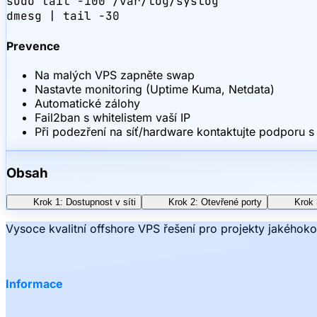
sudo tail -100 /var/log/syslog

dmesg | tail -30
Prevence
Na malých VPS zapněte swap
Nastavte monitoring (Uptime Kuma, Netdata)
Automatické zálohy
Fail2ban s whitelistem vaší IP
Při podezření na síť/hardware kontaktujte podporu s
Obsah
Krok 1: Dostupnost v síti
Krok 2: Otevřené porty
Krok 
Vysoce kvalitní offshore VPS řešení pro projekty jakéhoko
Informace