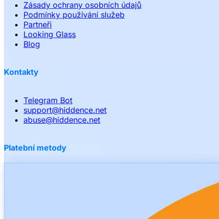
Zásady ochrany osobních údajů
Podmínky používání služeb
Partneři
Looking Glass
Blog
Kontakty
Telegram Bot
support
@
hiddence.net
abuse
@
hiddence.net
Platební metody