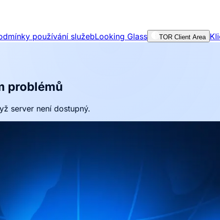
odmínky používání služeb
Looking Glass
Kl
TOR Client Area
m problémů
yž server není dostupný.