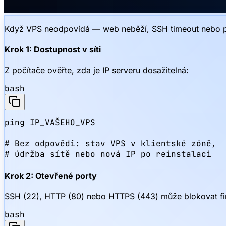
Když VPS neodpovídá — web neběží, SSH timeout nebo pin
Krok 1: Dostupnost v síti
Z počítače ověřte, zda je IP serveru dosažitelná:
bash
ping IP_VAŠEHO_VPS

# Bez odpovědi: stav VPS v klientské zóně,

# údržba sítě nebo nová IP po reinstalaci
Krok 2: Otevřené porty
SSH (22), HTTP (80) nebo HTTPS (443) může blokovat fir
bash