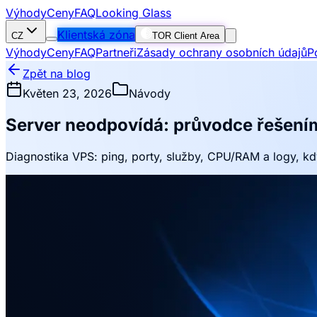
Výhody
Ceny
FAQ
Looking Glass
Klientská zóna
CZ
TOR Client Area
Výhody
Ceny
FAQ
Partneři
Zásady ochrany osobních údajů
P
Zpět na blog
Květen 23, 2026
Návody
Server neodpovídá: průvodce řešení
Diagnostika VPS: ping, porty, služby, CPU/RAM a logy, kd