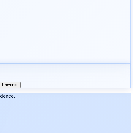
Prevence
ddence.