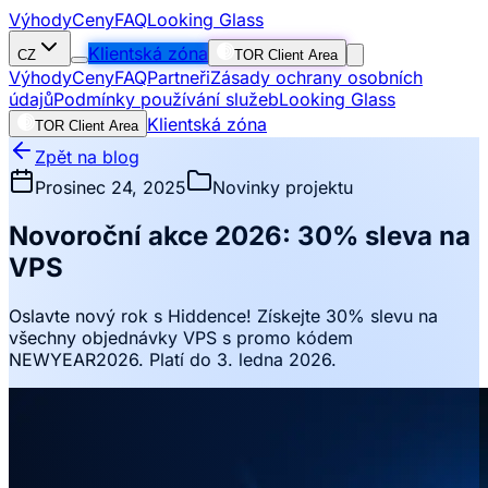
Výhody
Ceny
FAQ
Looking Glass
Klientská zóna
CZ
TOR Client Area
Výhody
Ceny
FAQ
Partneři
Zásady ochrany osobních
údajů
Podmínky používání služeb
Looking Glass
Klientská zóna
TOR Client Area
Zpět na blog
Prosinec 24, 2025
Novinky projektu
Novoroční akce 2026: 30% sleva na
VPS
Oslavte nový rok s Hiddence! Získejte 30% slevu na
všechny objednávky VPS s promo kódem
NEWYEAR2026. Platí do 3. ledna 2026.