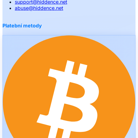
support
@
hiddence.net
abuse
@
hiddence.net
Platební metody