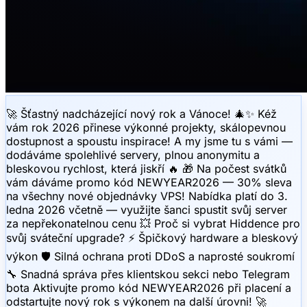
🚀 Šťastný nadcházející nový rok a Vánoce! 🎄✨ Kéž
vám rok 2026 přinese výkonné projekty, skálopevnou
dostupnost a spoustu inspirace! A my jsme tu s vámi —
dodáváme spolehlivé servery, plnou anonymitu a
bleskovou rychlost, která jiskří 🔥 🎁 Na počest svátků
vám dáváme promo kód NEWYEAR2026 — 30% sleva
na všechny nové objednávky VPS! Nabídka platí do 3.
ledna 2026 včetně — využijte šanci spustit svůj server
za nepřekonatelnou cenu 💥 Proč si vybrat Hiddence pro
svůj sváteční upgrade? ⚡️ Špičkový hardware a bleskový
výkon 🛡 Silná ochrana proti DDoS a naprosté soukromí
🔧 Snadná správa přes klientskou sekci nebo Telegram
bota Aktivujte promo kód NEWYEAR2026 při placení a
odstartujte nový rok s výkonem na další úrovni! 🚀