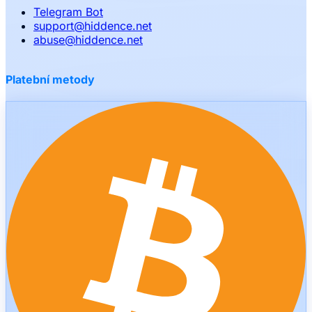
Telegram Bot
support
@
hiddence.net
abuse
@
hiddence.net
Platební metody