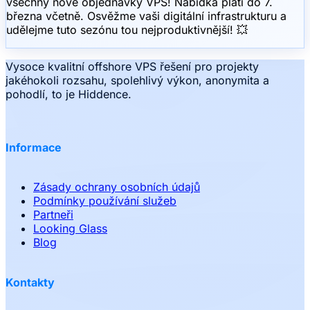
všechny nové objednávky VPS! Nabídka platí do 7.
března včetně. Osvěžme vaši digitální infrastrukturu a
udělejme tuto sezónu tou nejproduktivnější! 💥
Vysoce kvalitní offshore VPS řešení pro projekty
jakéhokoli rozsahu, spolehlivý výkon, anonymita a
pohodlí, to je Hiddence.
Informace
Zásady ochrany osobních údajů
Podmínky používání služeb
Partneři
Looking Glass
Blog
Kontakty