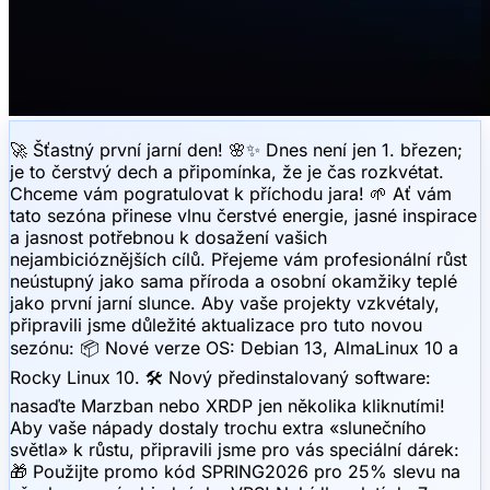
🚀 Šťastný první jarní den! 🌸✨ Dnes není jen 1. březen;
je to čerstvý dech a připomínka, že je čas rozkvétat.
Chceme vám pogratulovat k příchodu jara! 🌱 Ať vám
tato sezóna přinese vlnu čerstvé energie, jasné inspirace
a jasnost potřebnou k dosažení vašich
nejambicióznějších cílů. Přejeme vám profesionální růst
neústupný jako sama příroda a osobní okamžiky teplé
jako první jarní slunce. Aby vaše projekty vzkvétaly,
připravili jsme důležité aktualizace pro tuto novou
sezónu: 📦 Nové verze OS: Debian 13, AlmaLinux 10 a
Rocky Linux 10. 🛠 Nový předinstalovaný software:
nasaďte Marzban nebo XRDP jen několika kliknutími!
Aby vaše nápady dostaly trochu extra «slunečního
světla» k růstu, připravili jsme pro vás speciální dárek:
🎁 Použijte promo kód SPRING2026 pro 25% slevu na