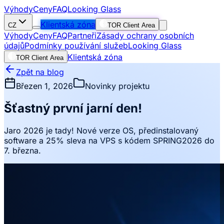
Výhody
Ceny
FAQ
Looking Glass
Klientská zóna
CZ
TOR Client Area
Výhody
Ceny
FAQ
Partneři
Zásady ochrany osobních
údajů
Podmínky používání služeb
Looking Glass
Klientská zóna
TOR Client Area
Zpět na blog
Březen 1, 2026
Novinky projektu
Šťastný první jarní den!
Jaro 2026 je tady! Nové verze OS, předinstalovaný
software a 25% sleva na VPS s kódem SPRING2026 do
7. března.