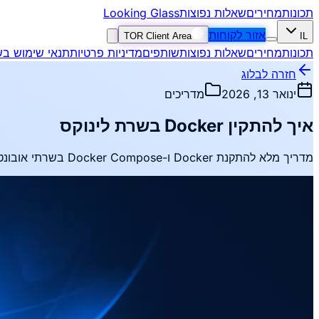
Looking Glass
שאלות נפוצות
מחירים
תכונות
אזור לקוחות
TOR Client Area
IL
תכונות
מחירים
שאלות נפוצות
שותפים
מדיניות פרטיות
תנאי שימוש בש
חזרה לבלוג
ינואר 13, 2026
מדריכים
איך להתקין Docker בשרת לינוקס
מדריך מלא להתקנת Docker ו-Docker Compose בשרתי אובונטו ו-CentOS עבור אפליקציות בקונטיינרים.