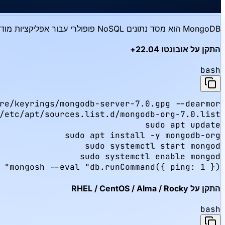
MongoDB הוא מסד נתונים NoSQL פופולרי עבור אפליקציות מודרניות, ממשקי API וניתוח. מדריך זה מתקין את MongoDB ב-Hiddence VPS שלך ומכסה הגדרות אבטחה בסיסיות.
התקן על אובונטו 22.04+
bash
mongosh --eval "db.runCommand({ ping: 1 })"
התקן על RHEL / CentOS / Alma / Rocky
bash