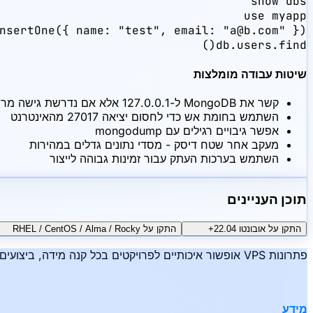
db.users.find()
שיטות עבודה מומלצות
קשר את MongoDB ל-127.0.0.1 אלא אם נדרשת גישה מרחוק
השתמש בחומת אש כדי לחסום יציאה 27017 מהאינטרנט
אפשר גיבויים רגילים עם mongodump
מעקב אחר שטח דיסק - מסדי נתונים גדלים במהירות
השתמש בערכות העתק עבור זמינות גבוהה לייצור
תוכן העניינים
התקן על אובונטו 22.04+
התקן על RHEL / CentOS / Alma / Rocky
פתרונות VPS אופשור איכותיים לפרויקטים בכל קנה מידה, ביצועים אמינים, אנונימיות ונוחות - זה Hiddence.
מידע