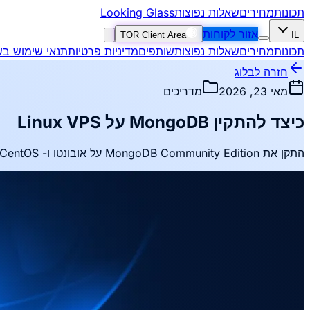
Looking Glass
שאלות נפוצות
מחירים
תכונות
אזור לקוחות
TOR Client Area
IL
תכונות
מחירים
שאלות נפוצות
שותפים
מדיניות פרטיות
תנאי שימוש בש
חזרה לבלוג
מאי 23, 2026
מדריכים
כיצד להתקין MongoDB על Linux VPS
התקן את MongoDB Community Edition על אובונטו ו- CentOS, הפעל אימות והפעל פקודות בסיסיות.