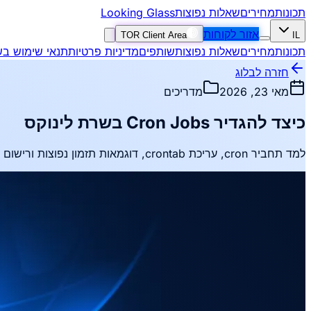
תכונות
מחירים
שאלות נפוצות
Looking Glass
אזור לקוחות
TOR Client Area
IL
תכונות
מחירים
שאלות נפוצות
שותפים
מדיניות פרטיות
תנאי שימוש בש
חזרה לבלוג
מאי 23, 2026
מדריכים
כיצד להגדיר Cron Jobs בשרת לינוקס
למד תחביר cron, עריכת crontab, דוגמאות תזמון נפוצות ורישום עבור משימות אוטומטיות ב-VPS.