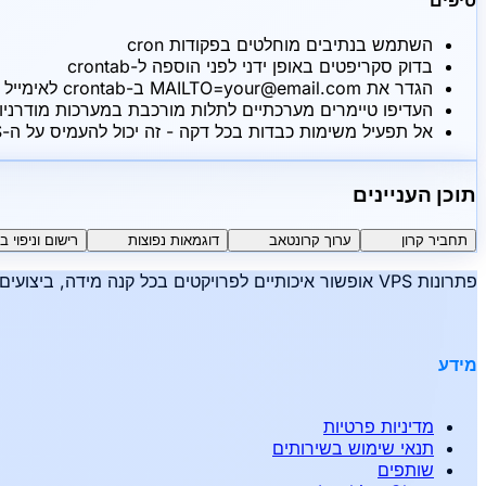
טיפים
השתמש בנתיבים מוחלטים בפקודות cron
בדוק סקריפטים באופן ידני לפני הוספה ל-crontab
הגדר את MAILTO=your@email.com ב-crontab לאימייל שגיאה (אם הוגדר דואר)
העדיפו טיימרים מערכתיים לתלות מורכבת במערכות מודרניו
אל תפעיל משימות כבדות בכל דקה - זה יכול להעמיס על ה-VPS
תוכן העניינים
תחביר קרון
ערוך קרונטאב
דוגמאות נפוצות
רישום וניפוי ב
פתרונות VPS אופשור איכותיים לפרויקטים בכל קנה מידה, ביצועים אמינים, אנונימיות ונוחות - זה Hiddence.
מידע
מדיניות פרטיות
תנאי שימוש בשירותים
שותפים