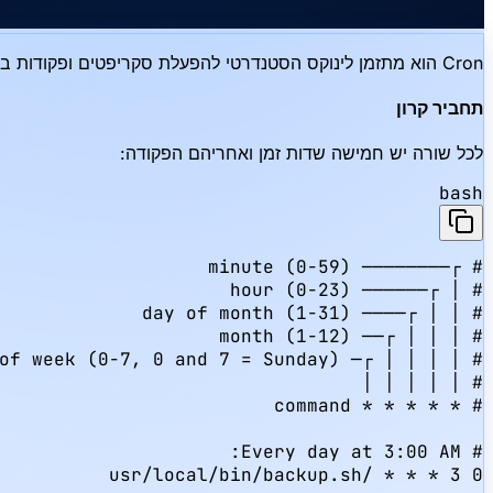
Cron הוא מתזמן לינוקס הסטנדרטי להפעלת סקריפטים ופקודות בזמנים קבועים - גיבויים, ניקוי מטמון, בדיקות אישורים ועוד. מדריך זה מראה כיצד להשתמש ב-cron בשרת ה-Hiddence שלך.
תחביר קרון
לכל שורה יש חמישה שדות זמן ואחריהם הפקודה:
bash