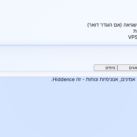
ת
אגים
טיפים