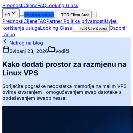
Prednosti
Cijene
FAQ
Looking Glass
Osobni račun
HR
TOR Client Area
Prednosti
Cijene
FAQ
Partneri
Politika privatnosti
Uvjeti
korištenja usluga
Looking Glass
Osobni
TOR Client Area
račun
Natrag na blog
Svibanj 23, 2026
Vodiči
Kako dodati prostor za razmjenu na
Linux VPS
Spriječite pogreške nedostatka memorije na malim VPS-
ovima stvaranjem i omogućavanjem swap datoteke s
podešavanjem swappinessa.