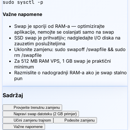
sudo sysctl -p
Važne napomene
Swap je sporiji od RAM-a — optimizirajte
aplikacije, nemojte se oslanjati samo na swap
SSD swap je prihvatljiv; nadgledajte I/O diska na
zauzetim poslužiteljima
Uklonite zamjenu: sudo swapoff /swapfile && sudo
rm /swapfile
Za 512 MB RAM VPS, 1 GB swap je praktični
minimum
Razmislite o nadogradnji RAM-a ako je swap stalno
pun
Sadržaj
Provjerite trenutnu zamjenu
Napravi swap datoteku (2 GB primjer)
Učini zamjenu trajnom
Podesite zamjenu
Važne napomene