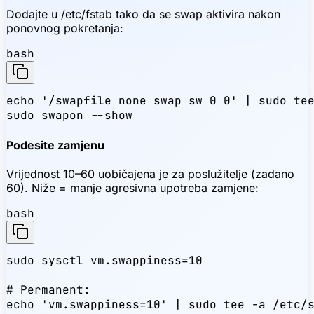
Dodajte u /etc/fstab tako da se swap aktivira nakon
ponovnog pokretanja:
bash
echo '/swapfile none swap sw 0 0' | sudo tee
sudo swapon --show
Podesite zamjenu
Vrijednost 10–60 uobičajena je za poslužitelje (zadano
60). Niže = manje agresivna upotreba zamjene:
bash
sudo sysctl vm.swappiness=10

# Permanent:

echo 'vm.swappiness=10' | sudo tee -a /etc/s