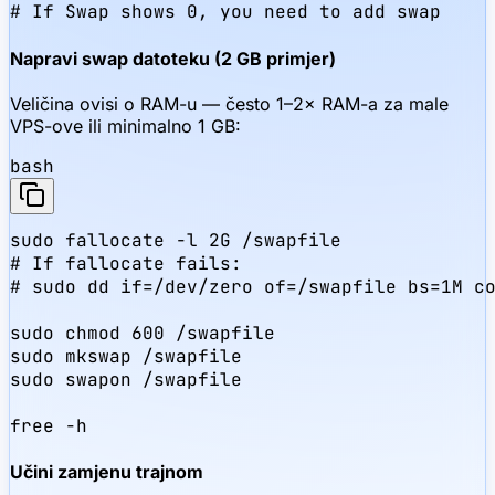
# If Swap shows 0, you need to add swap
Napravi swap datoteku (2 GB primjer)
Veličina ovisi o RAM-u — često 1–2× RAM-a za male
VPS-ove ili minimalno 1 GB:
bash
sudo fallocate -l 2G /swapfile

# If fallocate fails:

# sudo dd if=/dev/zero of=/swapfile bs=1M co
sudo chmod 600 /swapfile

sudo mkswap /swapfile

sudo swapon /swapfile

free -h
Učini zamjenu trajnom