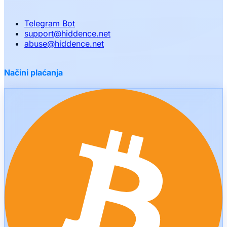
Telegram Bot
support
@
hiddence.net
abuse
@
hiddence.net
Načini plaćanja