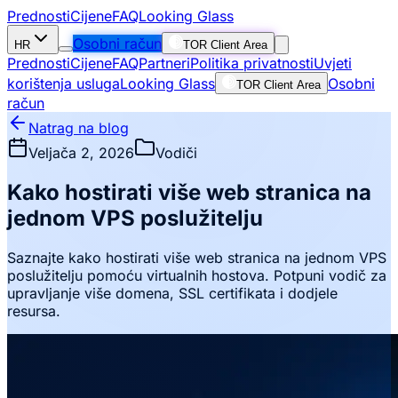
Prednosti
Cijene
FAQ
Looking Glass
Osobni račun
HR
TOR Client Area
Prednosti
Cijene
FAQ
Partneri
Politika privatnosti
Uvjeti
korištenja usluga
Looking Glass
Osobni
TOR Client Area
račun
Natrag na blog
Veljača 2, 2026
Vodiči
Kako hostirati više web stranica na
jednom VPS poslužitelju
Saznajte kako hostirati više web stranica na jednom VPS
poslužitelju pomoću virtualnih hostova. Potpuni vodič za
upravljanje više domena, SSL certifikata i dodjele
resursa.