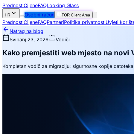
Prednosti
Cijene
FAQ
Looking Glass
Osobni račun
HR
TOR Client Area
Prednosti
Cijene
FAQ
Partneri
Politika privatnosti
Uvjeti korišt
Natrag na blog
Svibanj 23, 2026
Vodiči
Kako premjestiti web mjesto na novi
Kompletan vodič za migraciju: sigurnosne kopije datoteka 