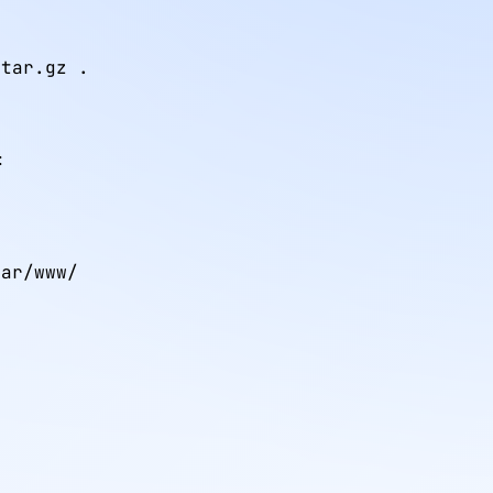
.tar.gz .
:
ar/www/
