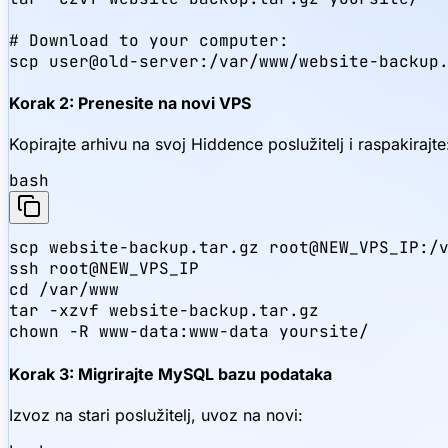
# Download to your computer:

scp user@old-server:/var/www/website-backup
Korak 2: Prenesite na novi VPS
Kopirajte arhivu na svoj Hiddence poslužitelj i raspakirajte
bash
scp website-backup.tar.gz root@NEW_VPS_IP:/v
ssh root@NEW_VPS_IP

cd /var/www

tar -xzvf website-backup.tar.gz

chown -R www-data:www-data yoursite/
Korak 3: Migrirajte MySQL bazu podataka
Izvoz na stari poslužitelj, uvoz na novi: