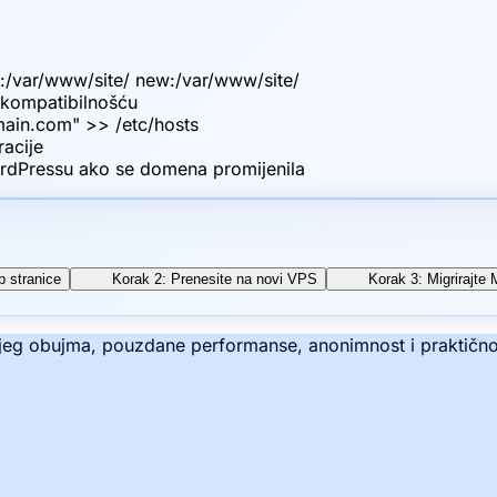
ld:/var/www/site/ new:/var/www/site/
s kompatibilnošću
main.com" >> /etc/hosts
acije
rdPressu ako se domena promijenila
b stranice
Korak 2: Prenesite na novi VPS
Korak 3: Migrirajt
kojeg obujma, pouzdane performanse, anonimnost i praktičn