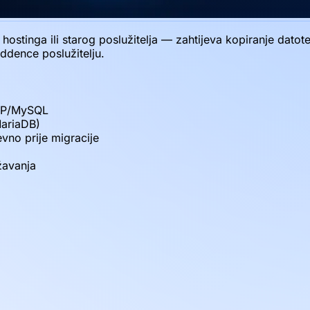
hostinga ili starog poslužitelja — zahtijeva kopiranje datot
ddence poslužitelju.
PHP/MySQL
MariaDB)
vno prije migracije
žavanja