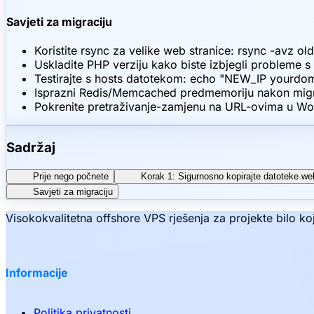
Savjeti za migraciju
Koristite rsync za velike web stranice: rsync -avz o
Uskladite PHP verziju kako biste izbjegli probleme 
Testirajte s hosts datotekom: echo "NEW_IP yourdo
Isprazni Redis/Memcached predmemoriju nakon migr
Pokrenite pretraživanje-zamjenu na URL-ovima u Wo
Sadržaj
Prije nego počnete
Korak 1: Sigurnosno kopirajte datoteke we
Savjeti za migraciju
Visokokvalitetna offshore VPS rješenja za projekte bilo 
Informacije
Politika privatnosti