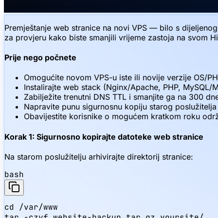
Premještanje web stranice na novi VPS — bilo s dijeljenog 
za provjeru kako biste smanjili vrijeme zastoja na svom Hi
Prije nego počnete
Omogućite novom VPS-u iste ili novije verzije OS/
Instalirajte web stack (Nginx/Apache, PHP, MySQL/
Zabilježite trenutni DNS TTL i smanjite ga na 300 dne
Napravite punu sigurnosnu kopiju starog poslužitelja
Obavijestite korisnike o mogućem kratkom roku odr
Korak 1: Sigurnosno kopirajte datoteke web stranice
Na starom poslužitelju arhivirajte direktorij stranice:
bash
cd /var/www

tar -czvf website-backup.tar.gz yoursite/
