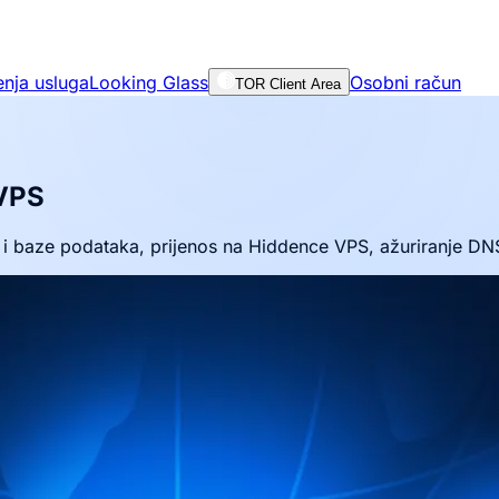
enja usluga
Looking Glass
Osobni račun
TOR Client Area
 VPS
i baze podataka, prijenos na Hiddence VPS, ažuriranje DNS-a