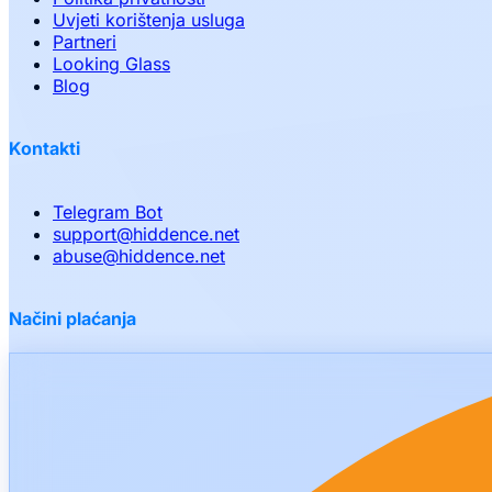
Uvjeti korištenja usluga
Partneri
Looking Glass
Blog
Kontakti
Telegram Bot
support
@
hiddence.net
abuse
@
hiddence.net
Načini plaćanja