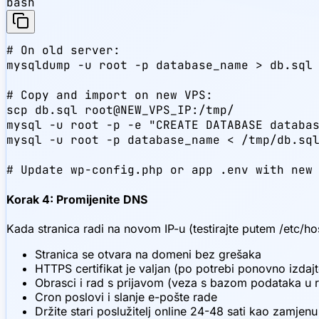
bash
# On old server:

mysqldump -u root -p database_name > db.sql

# Copy and import on new VPS:

scp db.sql root@NEW_VPS_IP:/tmp/

mysql -u root -p -e "CREATE DATABASE databas
mysql -u root -p database_name < /tmp/db.sql
# Update wp-config.php or app .env with new
Korak 4: Promijenite DNS
Kada stranica radi na novom IP-u (testirajte putem /etc/hos
Stranica se otvara na domeni bez grešaka
HTTPS certifikat je valjan (po potrebi ponovno izdaj
Obrasci i rad s prijavom (veza s bazom podataka u 
Cron poslovi i slanje e-pošte rade
Držite stari poslužitelj online 24-48 sati kao zamjenu