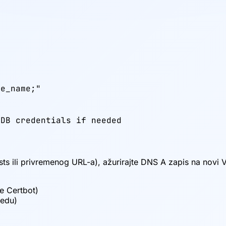
e_name;"



 DB credentials if needed
ts ili privremenog URL-a), ažurirajte DNS A zapis na novi VPS
te Certbot)
redu)