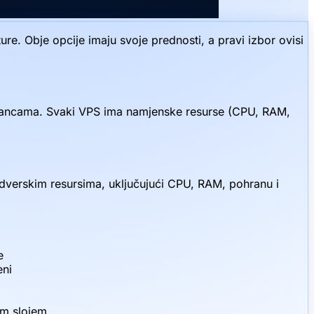
ure. Obje opcije imaju svoje prednosti, a pravi izbor ovisi
PS instancama. Svaki VPS ima namjenske resurse (CPU, RAM,
ardverskim resursima, uključujući CPU, RAM, pohranu i
e
eni
kim slojem