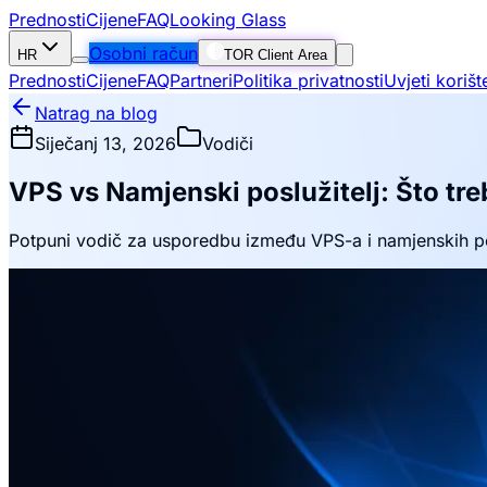
Prednosti
Cijene
FAQ
Looking Glass
Osobni račun
HR
TOR Client Area
Prednosti
Cijene
FAQ
Partneri
Politika privatnosti
Uvjeti korišt
Natrag na blog
Siječanj 13, 2026
Vodiči
VPS vs Namjenski poslužitelj: Što tre
Potpuni vodič za usporedbu između VPS-a i namjenskih po