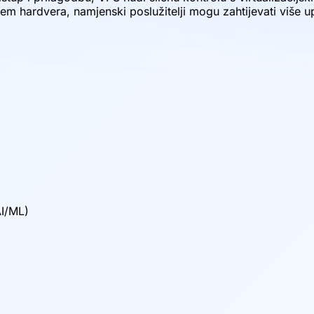
m hardvera, namjenski poslužitelji mogu zahtijevati više up
AI/ML)