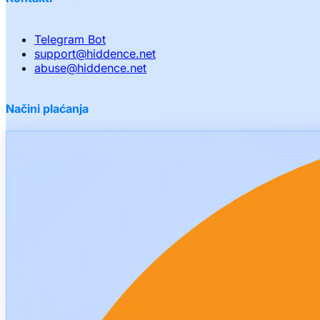
Telegram Bot
support
@
hiddence.net
abuse
@
hiddence.net
Načini plaćanja