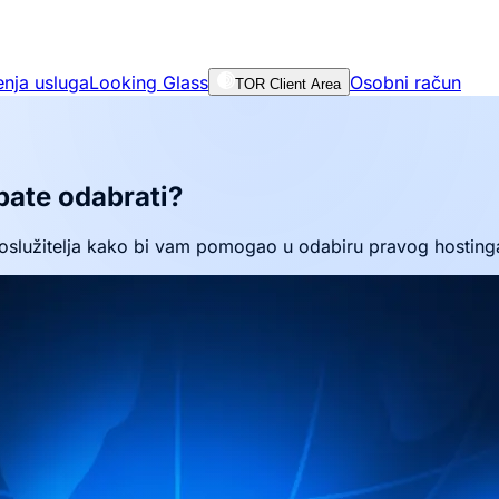
enja usluga
Looking Glass
Osobni račun
TOR Client Area
bate odabrati?
služitelja kako bi vam pomogao u odabiru pravog hostinga