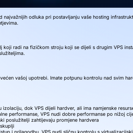
najvažnijih odluka pri postavljanju vaše hosting infrastrukt
tjevima.
žitelj koji radi na fizičkom stroju koji se dijeli s drugim V
lužiteljima.
 posvećen vašoj upotrebi. Imate potpunu kontrolu nad svim h
u izolaciju, dok VPS dijeli hardver, ali ima namjenske resurs
alne performanse, VPS nudi dobre performanse po nižoj cij
i poslužitelji zahtijevaju promjene hardvera
skuplji
stup i prilagodbu, VPS nudi sličnu kontrolu s virtualizacijs