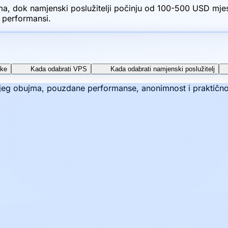
, dok namjenski poslužitelji počinju od 100-500 USD mjese
h performansi.
ike
Kada odabrati VPS
Kada odabrati namjenski poslužitelj
kojeg obujma, pouzdane performanse, anonimnost i praktičn