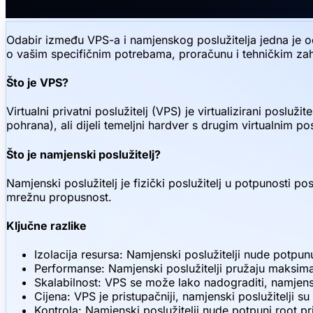
Odabir između VPS-a i namjenskog poslužitelja jedna je od 
o vašim specifičnim potrebama, proračunu i tehničkim zah
Što je VPS?
Virtualni privatni poslužitelj (VPS) je virtualizirani poslu
pohrana), ali dijeli temeljni hardver s drugim virtualnim pos
Što je namjenski poslužitelj?
Namjenski poslužitelj je fizički poslužitelj u potpunosti
mrežnu propusnost.
Ključne razlike
Izolacija resursa: Namjenski poslužitelji nude potpun
Performanse: Namjenski poslužitelji pružaju maksim
Skalabilnost: VPS se može lako nadograditi, namjensk
Cijena: VPS je pristupačniji, namjenski poslužitelji su 
Kontrola: Namjenski poslužitelji nude potpuni root pri