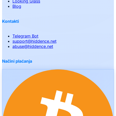
Looking Glass
Blog
Kontakti
Telegram Bot
support
@
hiddence.net
abuse
@
hiddence.net
Načini plaćanja