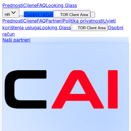
Prednosti
Cijene
FAQ
Looking Glass
Osobni račun
HR
TOR Client Area
Prednosti
Cijene
FAQ
Partneri
Politika privatnosti
Uvjeti
korištenja usluga
Looking Glass
Osobni
TOR Client Area
račun
Naši partneri