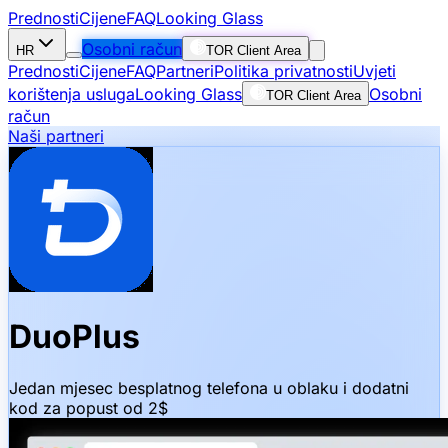
Prednosti
Cijene
FAQ
Looking Glass
Osobni račun
HR
TOR Client Area
Prednosti
Cijene
FAQ
Partneri
Politika privatnosti
Uvjeti
korištenja usluga
Looking Glass
Osobni
TOR Client Area
račun
Naši partneri
DuoPlus
Jedan mjesec besplatnog telefona u oblaku i dodatni
kod za popust od 2$