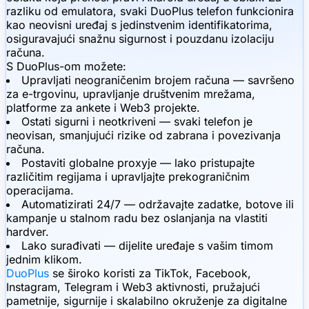
razliku od emulatora, svaki DuoPlus telefon funkcionira
kao neovisni uređaj s jedinstvenim identifikatorima,
osiguravajući snažnu sigurnost i pouzdanu izolaciju
računa.
S DuoPlus-om možete:
Upravljati neograničenim brojem računa — savršeno
za e-trgovinu, upravljanje društvenim mrežama,
platforme za ankete i Web3 projekte.
Ostati sigurni i neotkriveni — svaki telefon je
neovisan, smanjujući rizike od zabrana i povezivanja
računa.
Postaviti globalne proxyje — lako pristupajte
različitim regijama i upravljajte prekograničnim
operacijama.
Automatizirati 24/7 — održavajte zadatke, botove ili
kampanje u stalnom radu bez oslanjanja na vlastiti
hardver.
Lako surađivati — dijelite uređaje s vašim timom
jednim klikom.
DuoPlus
se široko koristi za TikTok, Facebook,
Instagram, Telegram i Web3 aktivnosti, pružajući
pametnije, sigurnije i skalabilno okruženje za digitalne