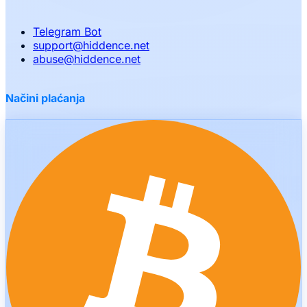
Telegram Bot
support
@
hiddence.net
abuse
@
hiddence.net
Načini plaćanja