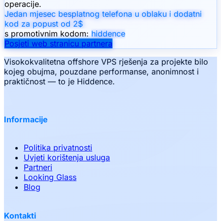
operacije.
Jedan mjesec besplatnog telefona u oblaku i dodatni
kod za popust od 2$
s promotivnim kodom:
hiddence
Posjeti web stranicu partnera
Visokokvalitetna offshore VPS rješenja za projekte bilo
kojeg obujma, pouzdane performanse, anonimnost i
praktičnost — to je Hiddence.
Informacije
Politika privatnosti
Uvjeti korištenja usluga
Partneri
Looking Glass
Blog
Kontakti