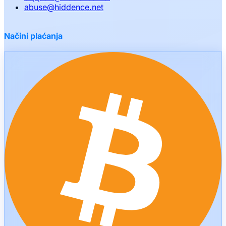
abuse
@
hiddence.net
Načini plaćanja