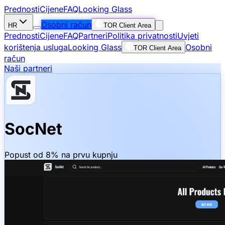
Prednosti
Cijene
FAQ
Looking Glass
Osobni račun
HR
TOR Client Area
Prednosti
Cijene
FAQ
Partneri
Politika privatnosti
Uvjeti
korištenja usluga
Looking Glass
Osobni
TOR Client Area
račun
Naši partneri
SocNet
Popust od 8% na prvu kupnju