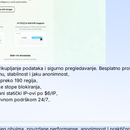
pljanje podataka i sigurno pregledavanje. Besplatno probn
zinu, stabilnost i jaku anonimnost。
 preko 190 regija。
ske stope blokiranja。
ni statički IP-ovi po $6/IP。
nsivnom podrškom 24/7。
kojeg obujma, pouzdane performanse, anonimnost i praktičn