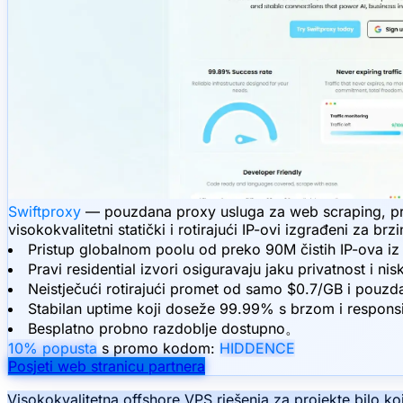
Swiftproxy
— pouzdana proxy usluga za web scraping, priku
visokokvalitetni statički i rotirajući IP-ovi izgrađeni za br
Pristup globalnom poolu od preko 90M čistih IP-ova iz
Pravi residential izvori osiguravaju jaku privatnost i ni
Neistječući rotirajući promet od samo $0.7/GB i pouzda
Stabilan uptime koji doseže 99.99% s brzom i respo
Besplatno probno razdoblje dostupno。
10% popusta
s promo kodom:
HIDDENCE
Posjeti web stranicu partnera
Visokokvalitetna offshore VPS rješenja za projekte bilo 