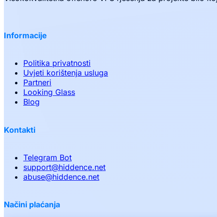
Informacije
Politika privatnosti
Uvjeti korištenja usluga
Partneri
Looking Glass
Blog
Kontakti
Telegram Bot
support
@
hiddence.net
abuse
@
hiddence.net
Načini plaćanja