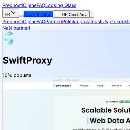
Prednosti
Cijene
FAQ
Looking Glass
Osobni račun
HR
TOR Client Area
Prednosti
Cijene
FAQ
Partneri
Politika privatnosti
Uvjeti korišt
Naši partneri
SwiftProxy
10% popusta