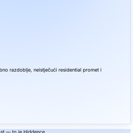
o razdoblje, neistječući residential promet i
ost — to je Hiddence.