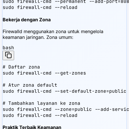
sudo firewall-cmd --permanent --add-port=808
sudo firewall-cmd --reload
Bekerja dengan Zona
Firewalld menggunakan zona untuk mengelola
keamanan jaringan. Zona umum:
bash
# Daftar zona

sudo firewall-cmd --get-zones

# Atur zona default

sudo firewall-cmd --set-default-zone=public

# Tambahkan layanan ke zona

sudo firewall-cmd --zone=public --add-servic
sudo firewall-cmd --reload
Praktik Terbaik Keamanan