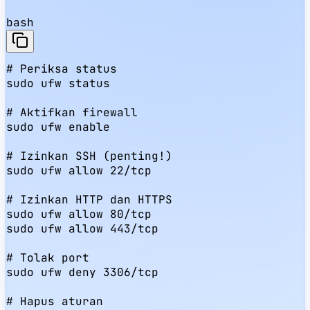
bash
# Periksa status

sudo ufw status

# Aktifkan firewall

sudo ufw enable

# Izinkan SSH (penting!)

sudo ufw allow 22/tcp

# Izinkan HTTP dan HTTPS

sudo ufw allow 80/tcp

sudo ufw allow 443/tcp

# Tolak port

sudo ufw deny 3306/tcp

# Hapus aturan
