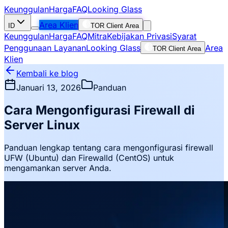
Keunggulan
Harga
FAQ
Looking Glass
Area Klien
ID
TOR Client Area
Keunggulan
Harga
FAQ
Mitra
Kebijakan Privasi
Syarat
Penggunaan Layanan
Looking Glass
Area
TOR Client Area
Klien
Kembali ke blog
Januari 13, 2026
Panduan
Cara Mengonfigurasi Firewall di
Server Linux
Panduan lengkap tentang cara mengonfigurasi firewall
UFW (Ubuntu) dan Firewalld (CentOS) untuk
mengamankan server Anda.