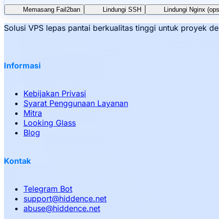
Memasang Fail2ban
Lindungi SSH
Lindungi Nginx (ops
Solusi VPS lepas pantai berkualitas tinggi untuk proyek
Informasi
Kebijakan Privasi
Syarat Penggunaan Layanan
Mitra
Looking Glass
Blog
Kontak
Telegram Bot
support
@
hiddence.net
abuse
@
hiddence.net