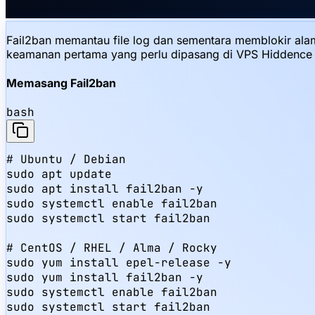
Fail2ban memantau file log dan sementara memblokir alama
keamanan pertama yang perlu dipasang di VPS Hiddence 
Memasang Fail2ban
bash
# Ubuntu / Debian

sudo apt update

sudo apt install fail2ban -y

sudo systemctl enable fail2ban

sudo systemctl start fail2ban

# CentOS / RHEL / Alma / Rocky

sudo yum install epel-release -y

sudo yum install fail2ban -y

sudo systemctl enable fail2ban

sudo systemctl start fail2ban