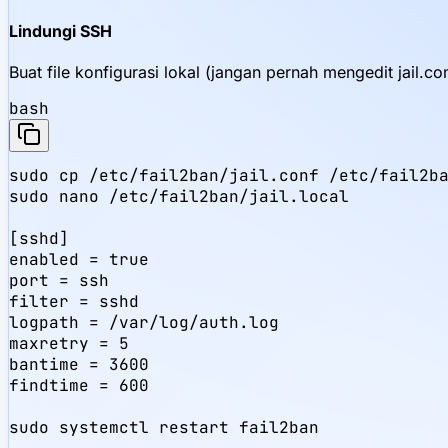
Lindungi SSH
Buat file konfigurasi lokal (jangan pernah mengedit jail.co
bash
sudo cp /etc/fail2ban/jail.conf /etc/fail2ba
sudo nano /etc/fail2ban/jail.local

[sshd]

enabled = true

port = ssh

filter = sshd

logpath = /var/log/auth.log

maxretry = 5

bantime = 3600

findtime = 600

sudo systemctl restart fail2ban