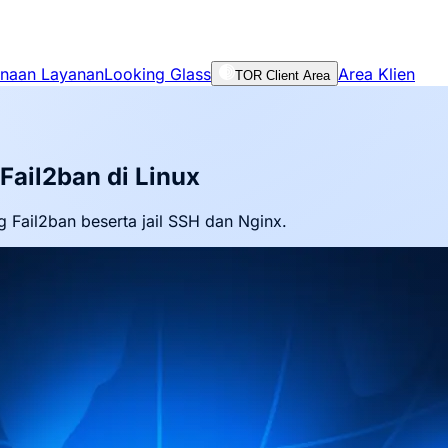
unaan Layanan
Looking Glass
Area Klien
TOR Client Area
ail2ban di Linux
Fail2ban beserta jail SSH dan Nginx.