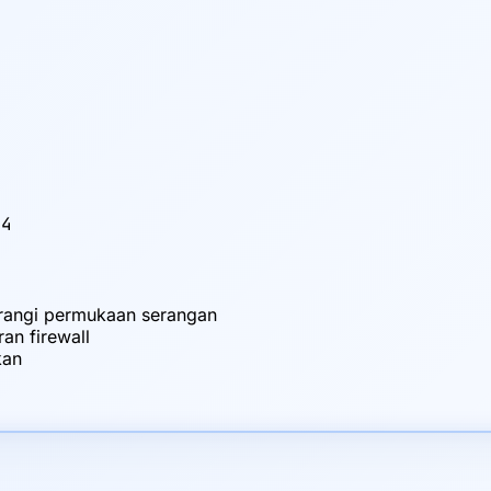
.4
urangi permukaan serangan
an firewall
kan