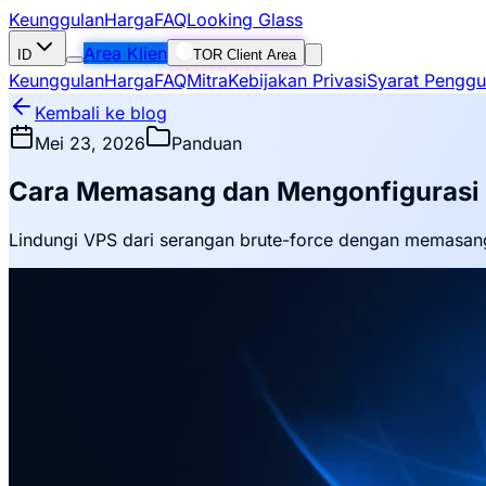
Keunggulan
Harga
FAQ
Looking Glass
Area Klien
ID
TOR Client Area
Keunggulan
Harga
FAQ
Mitra
Kebijakan Privasi
Syarat Pengg
Kembali ke blog
Mei 23, 2026
Panduan
Cara Memasang dan Mengonfigurasi F
Lindungi VPS dari serangan brute-force dengan memasang 