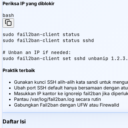
Periksa IP yang diblokir
bash
sudo fail2ban-client status

sudo fail2ban-client status sshd

# Unban an IP if needed:

sudo fail2ban-client set sshd unbanip 1.2.3
Praktik terbaik
Gunakan kunci SSH alih-alih kata sandi untuk meng
Ubah port SSH default hanya bersamaan dengan atur
Masukkan IP kantor ke ignoreip fail2ban jika diperlu
Pantau /var/log/fail2ban.log secara rutin
Gabungkan Fail2ban dengan UFW atau Firewalld
Daftar Isi