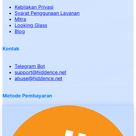
Kebijakan Privasi
Syarat Penggunaan Layanan
Mitra
Looking Glass
Blog
Kontak
Telegram Bot
support
@
hiddence.net
abuse
@
hiddence.net
Metode Pembayaran