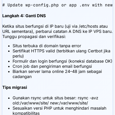
# Update wp-config.php or app .env with new
Langkah 4: Ganti DNS
Ketika situs berfungsi di IP baru (uji via /etc/hosts atau
URL sementara), perbarui catatan A DNS ke IP VPS baru.
Tunggu propagasi dan verifikasi:
Situs terbuka di domain tanpa error
Sertifikat HTTPS valid (terbitkan ulang Certbot jika
perlu)
Formulir dan login berfungsi (koneksi database OK)
Cron job dan pengiriman email berfungsi
Biarkan server lama online 24–48 jam sebagai
cadangan
Tips migrasi
Gunakan rsync untuk situs besar: rsync -avz
old:/var/www/site/ new:/var/www/site/
Sesuaikan versi PHP untuk menghindari masalah
kompatibilitas