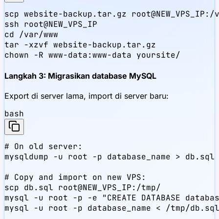
scp website-backup.tar.gz root@NEW_VPS_IP:/v
ssh root@NEW_VPS_IP

cd /var/www

tar -xzvf website-backup.tar.gz

chown -R www-data:www-data yoursite/
Langkah 3: Migrasikan database MySQL
Export di server lama, import di server baru:
bash
# On old server:

mysqldump -u root -p database_name > db.sql

# Copy and import on new VPS:

scp db.sql root@NEW_VPS_IP:/tmp/

mysql -u root -p -e "CREATE DATABASE databas
mysql -u root -p database_name < /tmp/db.sql