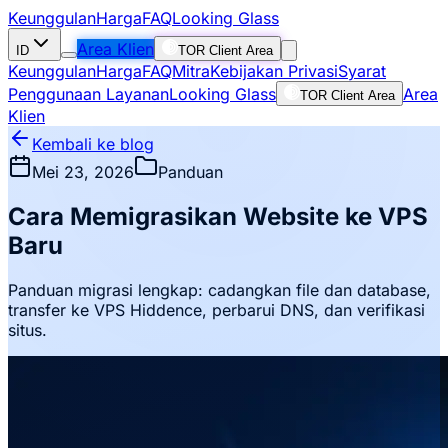
Keunggulan
Harga
FAQ
Looking Glass
Area Klien
ID
TOR Client Area
Keunggulan
Harga
FAQ
Mitra
Kebijakan Privasi
Syarat
Penggunaan Layanan
Looking Glass
Area
TOR Client Area
Klien
Kembali ke blog
Mei 23, 2026
Panduan
Cara Memigrasikan Website ke VPS
Baru
Panduan migrasi lengkap: cadangkan file dan database,
transfer ke VPS Hiddence, perbarui DNS, dan verifikasi
situs.