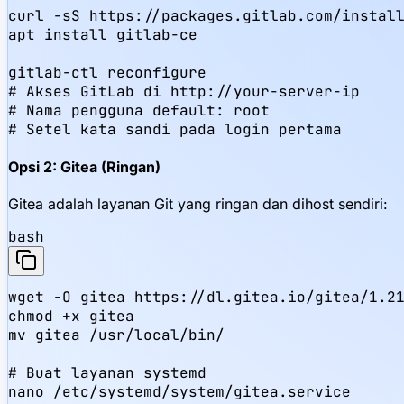
curl -sS https://packages.gitlab.com/install
apt install gitlab-ce

gitlab-ctl reconfigure

# Akses GitLab di http://your-server-ip

# Nama pengguna default: root

# Setel kata sandi pada login pertama
Opsi 2: Gitea (Ringan)
Gitea adalah layanan Git yang ringan dan dihost sendiri:
bash
wget -O gitea https://dl.gitea.io/gitea/1.21
chmod +x gitea

mv gitea /usr/local/bin/

# Buat layanan systemd

nano /etc/systemd/system/gitea.service
