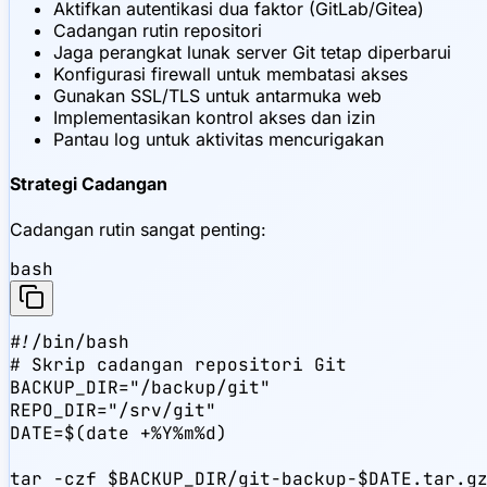
Aktifkan autentikasi dua faktor (GitLab/Gitea)
Cadangan rutin repositori
Jaga perangkat lunak server Git tetap diperbarui
Konfigurasi firewall untuk membatasi akses
Gunakan SSL/TLS untuk antarmuka web
Implementasikan kontrol akses dan izin
Pantau log untuk aktivitas mencurigakan
Strategi Cadangan
Cadangan rutin sangat penting:
bash
#!/bin/bash

# Skrip cadangan repositori Git

BACKUP_DIR="/backup/git"

REPO_DIR="/srv/git"

DATE=$(date +%Y%m%d)

tar -czf $BACKUP_DIR/git-backup-$DATE.tar.gz