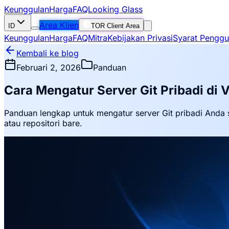
Keunggulan
Harga
FAQ
Looking Glass
Area Klien
ID
TOR Client Area
Keunggulan
Harga
FAQ
Mitra
Kebijakan Privasi
Syarat Pengg
Kembali ke blog
Februari 2, 2026
Panduan
Cara Mengatur Server Git Pribadi di 
Panduan lengkap untuk mengatur server Git pribadi Anda s
atau repositori bare.