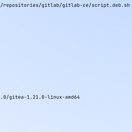
/repositories/gitlab/gitlab-ce/script.deb.sh 
.0/gitea-1.21.0-linux-amd64
