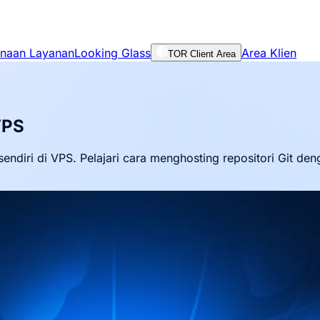
unaan Layanan
Looking Glass
Area Klien
TOR Client Area
VPS
endiri di VPS. Pelajari cara menghosting repositori Git de