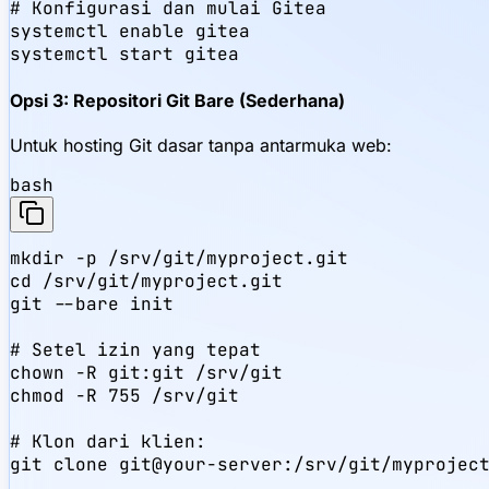
# Konfigurasi dan mulai Gitea

systemctl enable gitea

systemctl start gitea
Opsi 3: Repositori Git Bare (Sederhana)
Untuk hosting Git dasar tanpa antarmuka web:
bash
mkdir -p /srv/git/myproject.git

cd /srv/git/myproject.git

git --bare init

# Setel izin yang tepat

chown -R git:git /srv/git

chmod -R 755 /srv/git

# Klon dari klien:

git clone git@your-server:/srv/git/myprojec