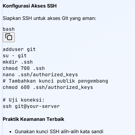
Konfigurasi Akses SSH
Siapkan SSH untuk akses Git yang aman:
bash
adduser git

su - git

mkdir .ssh

chmod 700 .ssh

nano .ssh/authorized_keys

# Tambahkan kunci publik pengembang

chmod 600 .ssh/authorized_keys

# Uji koneksi:

ssh git@your-server
Praktik Keamanan Terbaik
Gunakan kunci SSH alih-alih kata sandi